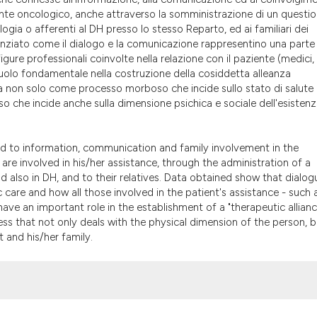
the cited claim, a
iente oncologico, anche attraverso la somministrazione di un questio
indicating in whic
ogia o afferenti al DH presso lo stesso Reparto, ed ai familiari dei
citation was made
idenziato come il dialogo e la comunicazione rappresentino una parte
ure professionali coinvolte nella relazione con il paziente (medici,
 ruolo fondamentale nella costruzione della cosiddetta alleanza
esa non solo come processo morboso che incide sullo stato di salute 
so che incide anche sulla dimensione psichica e sociale dell'esistenz
ted to information, communication and family involvement in the
re involved in his/her assistance, through the administration of a
d also in DH, and to their relatives. Data obtained show that dialog
care and how all those involved in the patient's assistance - such 
have an important role in the establishment of a "therapeutic allianc
ss that not only deals with the physical dimension of the person, b
 and his/her family.