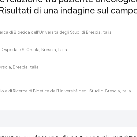
. Risultati di una indagine sul camp
0
Citing Pub
0
Supportin
ca di Bioetica dell'Università degli Studi di Brescia, Italia.
0
Mentionin
0
Contrasti
spedale S. Orsola, Brescia, Italia.
ola, Brescia, Italia.
See how this artic
cited at
scite.ai
e di Ricerca di Bioetica dell'Università degli Studi di Brescia, Italia.
Scite shows how a
has been cited by 
context of the cit
classification des
it supports, menti
che connesse all'informazione, alla comunicazione ed al coinvolgim