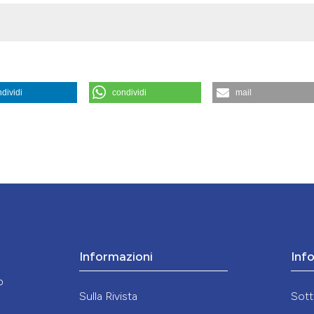
dividi
condividi
mail
ogico, personale sanitario e familiari. Risultati di una indagine sul 
1/mem.2010.223
Informazioni
Inf
o
Sulla Rivista
Sott