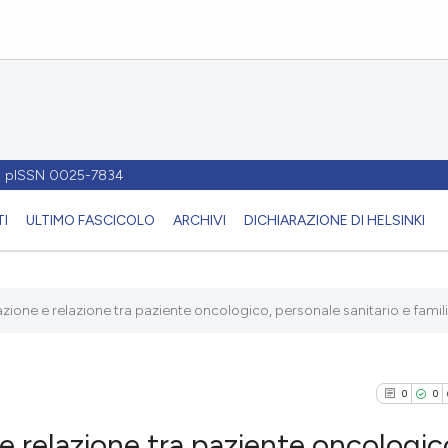
 - pISSN 0025-7834
I
ULTIMO FASCICOLO
ARCHIVI
DICHIARAZIONE DI HELSINKI
one e relazione tra paziente oncologico, personale sanitario e familiar
0
0
 relazione tra paziente oncologic