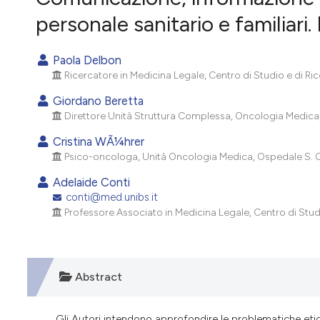
ULTIMO FASCICOLO
personale sanitario e familiari
Paola Delbon
Ricercatore in Medicina Legale, Centro di Studio e di Ricer
Giordano Beretta
Direttore Unità Struttura Complessa, Oncologia Medica, O
Cristina WÃ¼hrer
Psico-oncologa, Unità Oncologia Medica, Ospedale S. Ors
Adelaide Conti
conti@med.unibs.it
Professore Associato in Medicina Legale, Centro di Studio 
Abstract
Gli Autori intendono approfondire le problematiche eti