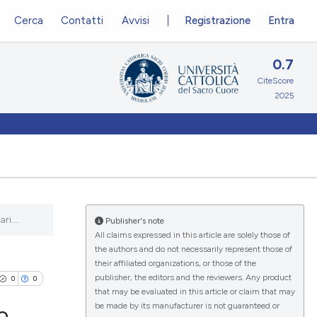
Cerca
Contatti
Avvisi
Registrazione
Entra
0.7
CiteScore
2025
i....
Publisher's note
All claims expressed in this article are solely those of
the authors and do not necessarily represent those of
their affiliated organizations, or those of the
publisher, the editors and the reviewers. Any product
0
0
that may be evaluated in this article or claim that may
be made by its manufacturer is not guaranteed or
o,