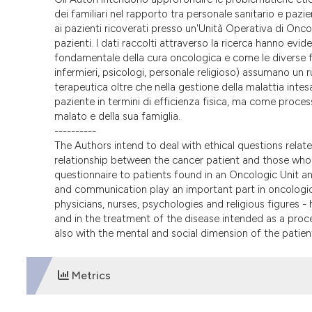
dei familiari nel rapporto tra personale sanitario e paz
ai pazienti ricoverati presso un'Unità Operativa di Oncol
pazienti. I dati raccolti attraverso la ricerca hanno ev
fondamentale della cura oncologica e come le diverse fig
infermieri, psicologi, personale religioso) assumano un
terapeutica oltre che nella gestione della malattia int
paziente in termini di efficienza fisica, ma come proces
malato e della sua famiglia.
----------
The Authors intend to deal with ethical questions rela
relationship between the cancer patient and those who a
questionnaire to patients found in an Oncologic Unit an
and communication play an important part in oncologic 
physicians, nurses, psychologies and religious figures - 
and in the treatment of the disease intended as a proce
also with the mental and social dimension of the patient
Metrics