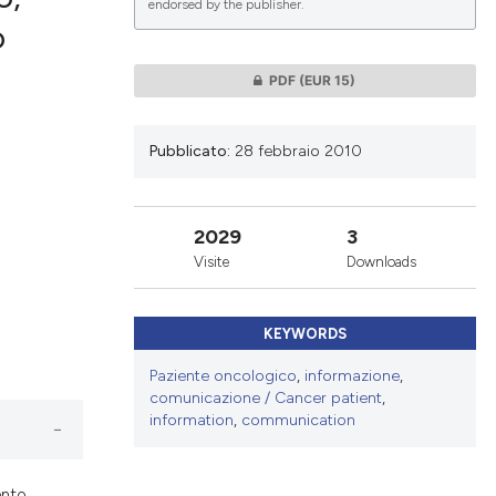
endorsed by the publisher.
o
lications
PDF
(EUR 15)
g
g
Pubblicato:
28 febbraio 2010
ng
2029
3
Visite
Downloads
le has been
KEYWORDS
 scientific paper
Paziente oncologico
,
informazione
,
providing the
comunicazione / Cancer patient
,
ation, a
information
,
communication
cribing whether
ons, or contrasts
ento