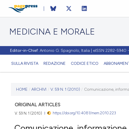
MEDICINA E MORALE
Editor-in-Chief:
Antonio G. Spagnolo, Italia | eISSN 2282-5940
SULLA RIVISTA
REDAZIONE
CODICE ETICO
ABBONAMENT
ULTIMO NUMERO
HOME
/
ARCHIVI
/
V. 59 N. 1 (2010)
/
Comunicazione, informazi
V. 59 N. 1 (2010)
ORIGINAL ARTICLES
https://doi.org/10.4081/mem.2010.223
V. 59 N. 1 (2010)
28 febbraio 2010
Comunicazione, informazione e