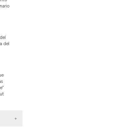
nd a label
nario
h section the
.
del
a del
ue
as
e"
ut