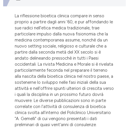
tation was made.
La riflessione bioetica clinica compare in senso
proprio a partire dagli anni '60, e pur affondando le
sue radici nell'etica medica tradizionale, trae
particolare impulso dalla nuova fisionomia che la
medicina contemporanea assume, nonchè da un
nuovo setting sociale, religioso e culturale che a
partire dalla seconda metà del XX secolo si è
andato delineando pressochè in tutti i Paesi
occidentali. La rivista Medicina e Morale si è rivelata
particolarmente feconda nel preparare il terreno
alla nascita della bioetica clinica nel nostro paese, a
sostenerne lo sviluppo nelle fasi iniziali della sua
attività e nell'offrire spunti ulteriori di crescita verso
i quali la disciplina in un prossimo futuro dovrà
muovere. Le diverse pubblicazioni sono in parte
correlate con l'attività di consulenza di bioetica
clinica svolta all'interno del Policlinico Universitario
"A. Gemelli" di cui vengono presentati i dati
preliminari di quasi vent'anni di consulenze.