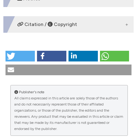
DOWNLOADS
Citation /
Copyright
COME CITARE
Dalla morale medica alla bioetica clinica. (2010).
Medicina E Morale
,
59
(6).
https://doi.org/10.4081/mem.2010.185
Ulteriori formati di citazione
Publisher's note
All claims expressed in this article are solely those of the authors
CITATIONS
and do not necessarily represent those of their affiliated
organizations, or those of the publisher, the editors and the
reviewers. Any product that may be evaluated in this article or claim
that may be made by its manufacturer is not guaranteed or
endorsed by the publisher.
0
0