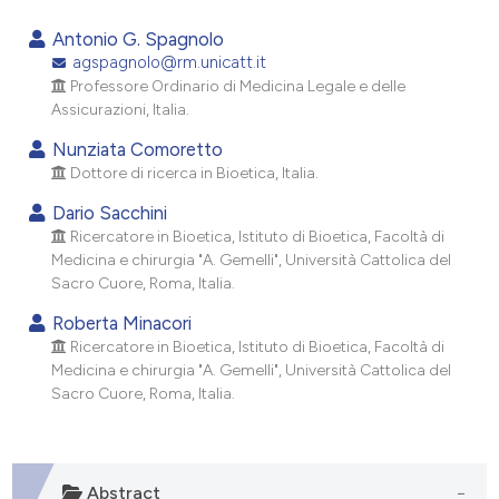
0
Citing Publications
Antonio G. Spagnolo
0
Supporting
agspagnolo@rm.unicatt.it
Professore Ordinario di Medicina Legale e delle
0
Mentioning
Assicurazioni, Italia.
0
Contrasting
Nunziata Comoretto
Dottore di ricerca in Bioetica, Italia.
Dario Sacchini
e how this article has been
Ricercatore in Bioetica, Istituto di Bioetica, Facoltà di
Medicina e chirurgia "A. Gemelli", Università Cattolica del
ted at
scite.ai
Sacro Cuore, Roma, Italia.
ite shows how a scientific paper
Roberta Minacori
s been cited by providing the
Ricercatore in Bioetica, Istituto di Bioetica, Facoltà di
Medicina e chirurgia "A. Gemelli", Università Cattolica del
ntext of the citation, a
Sacro Cuore, Roma, Italia.
assification describing whether
 supports, mentions, or contrasts
e cited claim, and a label
dicating in which section the
Abstract