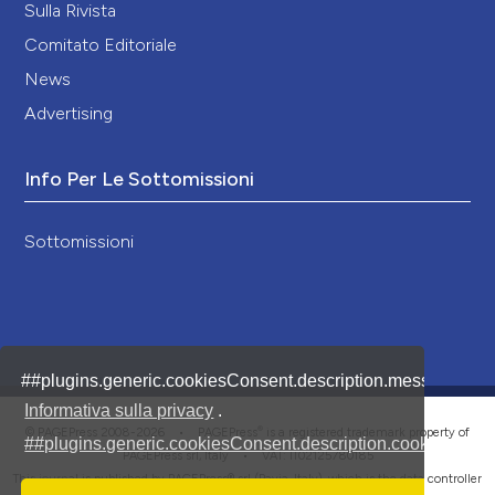
Sulla Rivista
Comitato Editoriale
News
Advertising
Info Per Le Sottomissioni
Sottomissioni
##plugins.generic.cookiesConsent.description.message##
Informativa sulla privacy
.
®
© PAGEPress 2008-2026 •
PAGEPress
is a registered trademark property of
##plugins.generic.cookiesConsent.description.cookiesConf
PAGEPress srl, Italy • VAT: IT02125780185
This journal is published by PAGEPress® srl (Pavia, Italy), which is the data controller