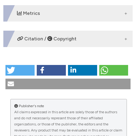
Metrics
DOWNLOADS
Citation /
Copyright
HOW TO CITE
A reexamination of conscience protections in
healthcare. (2013).
Medicina E Morale
,
62
(6).
https://doi.org/10.4081/mem.2013.78
More Citation Formats
Publisher's note
All claims expressed in this article are solely those of the authors
CITATIONS
and do not necessarily represent those of their affiliated
organizations, or those of the publisher, the editors and the
reviewers. Any product that may be evaluated in this article or claim