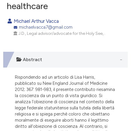
healthcare
0
Citing Publications
0
Supporting
Michael Arthur Vacca
0
Mentioning
michaelvacca7@gmail.com
0
Contrasting
J.D., Legal advisor/advocate for the Holy See, .
Abstract
e how this article has been
ted at
scite.ai
Rispondendo ad un articolo di Lisa Harris,
ite shows how a scientific paper
pubblicato su New England Journal of Medicine
2012; 367: 981-983, il presente contributo riesamina
s been cited by providing the
la coscienza da un punto di vista giuridico. Si
ntext of the citation, a
analizza l'obiezione di coscienza nel contesto della
assification describing whether
legge federale statunitense sulla tutela della libertà
 supports, mentions, or contrasts
religiosa e si spiega perchè coloro che obiettano
moralmente di eseguire aborti hanno il legittimo
e cited claim, and a label
diritto all'obiezione di coscienza. Al contrario, si
dicating in which section the