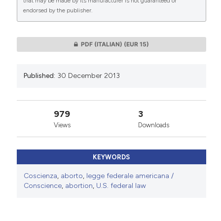
that may be made by its manufacturer is not guaranteed or
endorsed by the publisher.
0
0
PDF (ITALIAN)
(EUR 15)
Published:
30 December 2013
979
3
Views
Downloads
KEYWORDS
Coscienza
,
aborto
,
legge federale americana /
Conscience
,
abortion
,
U.S. federal law