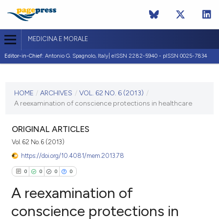
MEDICINA E MORALE
Editor-in-Chief:
Antonio G. Spagnolo, Italy| eISSN 2282-5940 - pISSN 0025-7834
CURRENT ISSUE
VOL. 62 NO. 6 (2013)
HOME
/
ARCHIVES
/
VOL. 62 NO. 6 (2013)
/
A reexamination of conscience protections in healthcare
30 December 2013
VIEW THIS ISSUE
ORIGINAL ARTICLES
Vol. 62 No. 6 (2013)
https://doi.org/10.4081/mem.2013.78
0
0
0
0
A reexamination of
conscience protections in