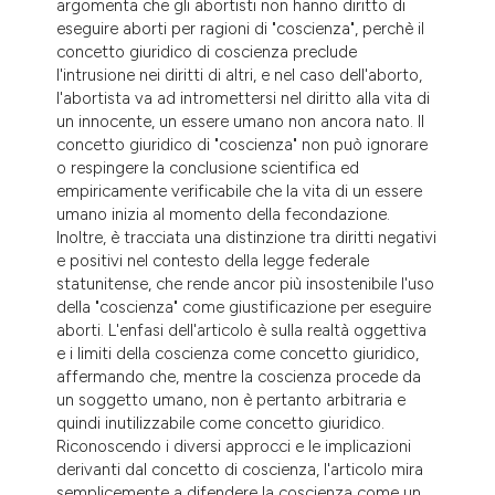
argomenta che gli abortisti non hanno diritto di
tation was made.
eseguire aborti per ragioni di "coscienza", perchè il
concetto giuridico di coscienza preclude
l'intrusione nei diritti di altri, e nel caso dell'aborto,
l'abortista va ad intromettersi nel diritto alla vita di
un innocente, un essere umano non ancora nato. Il
concetto giuridico di "coscienza" non può ignorare
o respingere la conclusione scientifica ed
empiricamente verificabile che la vita di un essere
umano inizia al momento della fecondazione.
Inoltre, è tracciata una distinzione tra diritti negativi
e positivi nel contesto della legge federale
statunitense, che rende ancor più insostenibile l'uso
della "coscienza" come giustificazione per eseguire
aborti. L'enfasi dell'articolo è sulla realtà oggettiva
e i limiti della coscienza come concetto giuridico,
affermando che, mentre la coscienza procede da
un soggetto umano, non è pertanto arbitraria e
quindi inutilizzabile come concetto giuridico.
Riconoscendo i diversi approcci e le implicazioni
derivanti dal concetto di coscienza, l'articolo mira
semplicemente a difendere la coscienza come un