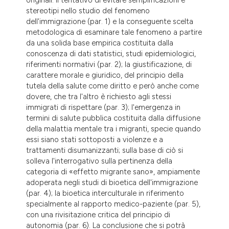
dicating in which section the
stereotipi nello studio del fenomeno
tation was made.
dell'immigrazione (par. 1) e la conseguente scelta
metodologica di esaminare tale fenomeno a partire
da una solida base empirica costituita dalla
conoscenza di dati statistici, studi epidemiologici,
riferimenti normativi (par. 2); la giustificazione, di
carattere morale e giuridico, del principio della
tutela della salute come diritto e però anche come
dovere, che tra l'altro è richiesto agli stessi
immigrati di rispettare (par. 3); l'emergenza in
termini di salute pubblica costituita dalla diffusione
della malattia mentale tra i migranti, specie quando
essi siano stati sottoposti a violenze e a
trattamenti disumanizzanti; sulla base di ciò si
solleva l'interrogativo sulla pertinenza della
categoria di «effetto migrante sano», ampiamente
adoperata negli studi di bioetica dell'immigrazione
(par. 4); la bioetica interculturale in riferimento
specialmente al rapporto medico-paziente (par. 5),
con una rivisitazione critica del principio di
autonomia (par. 6). La conclusione che si potrà