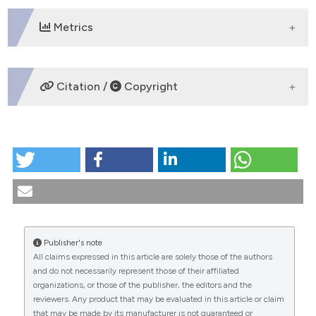
Metrics
DOWNLOADS
Citation /
Copyright
HOW TO CITE
Immigrazione e salute come paradigma per la
bioetica / Migration and Health as Paradigm for
Bioethics. (2018).
Medicina E Morale
,
67
(2), 187-204.
https://doi.org/10.4081/mem.2018.535
Publisher's note
More Citation Formats
All claims expressed in this article are solely those of the authors
CITATIONS
and do not necessarily represent those of their affiliated
organizations, or those of the publisher, the editors and the
reviewers. Any product that may be evaluated in this article or claim
that may be made by its manufacturer is not guaranteed or