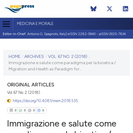
MEDICINA E MORALE
Editor-in-Chief:
Antonio G. Spagnolo, Italy| eISSN 2282-5940 - pISSN 0025-7834
CURRENT ISSUE
VOL. 67 NO. 2 (2018)
HOME
/
ARCHIVES
/
VOL. 67 NO. 2 (2018)
/
Immigrazione e salute come paradigma per la bioetica /
20 June 2018
Migration and Health as Paradigm for...
VIEW THIS ISSUE
ORIGINAL ARTICLES
Vol. 67 No. 2 (2018)
https://doi.org/10.4081/mem.2018.535
0
0
0
0
Immigrazione e salute come