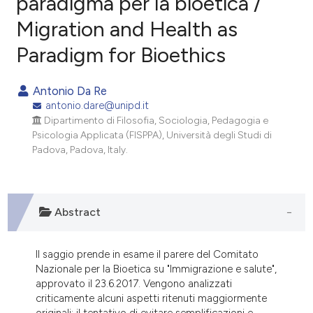
paradigma per la bioetica /
Migration and Health as
0
Citing Publications
Paradigm for Bioethics
0
Supporting
0
Mentioning
Antonio Da Re
0
Contrasting
antonio.dare@unipd.it
Dipartimento di Filosofia, Sociologia, Pedagogia e
Psicologia Applicata (FISPPA), Università degli Studi di
Padova, Padova, Italy.
e how this article has been
ted at
scite.ai
Abstract
ite shows how a scientific paper
s been cited by providing the
ntext of the citation, a
Il saggio prende in esame il parere del Comitato
assification describing whether
Nazionale per la Bioetica su "Immigrazione e salute",
approvato il 23.6.2017. Vengono analizzati
 supports, mentions, or contrasts
criticamente alcuni aspetti ritenuti maggiormente
e cited claim, and a label
originali: il tentativo di evitare semplificazioni e