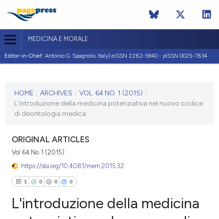
MEDICINA E MORALE
Editor-in-Chief:
Antonio G. Spagnolo, Italy| eISSN 2282-5940 - pISSN 0025-7834
CURRENT ISSUE
VOL. 64 NO. 1 (2015)
HOME
/
ARCHIVES
/
VOL. 64 NO. 1 (2015)
/
L'introduzione della medicina potenziativa nel nuovo codice
28 February 2015
di deontologia medica
VIEW THIS ISSUE
ORIGINAL ARTICLES
Vol. 64 No. 1 (2015)
https://doi.org/10.4081/mem.2015.32
1
0
0
0
L'introduzione della medicina