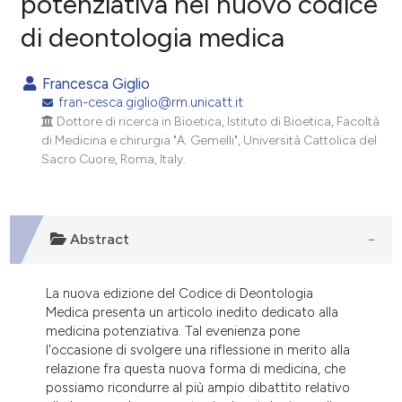
potenziativa nel nuovo codice
di deontologia medica
1
Citing Publications
0
Supporting
Francesca Giglio
0
Mentioning
fran-cesca.giglio@rm.unicatt.it
0
Contrasting
Dottore di ricerca in Bioetica, Istituto di Bioetica, Facoltà
di Medicina e chirurgia "A. Gemelli", Università Cattolica del
Sacro Cuore, Roma, Italy.
e how this article has been
ted at
scite.ai
Abstract
ite shows how a scientific paper
La nuova edizione del Codice di Deontologia
s been cited by providing the
Medica presenta un articolo inedito dedicato alla
ntext of the citation, a
medicina potenziativa. Tal evenienza pone
assification describing whether
l'occasione di svolgere una riflessione in merito alla
 supports, mentions, or contrasts
relazione fra questa nuova forma di medicina, che
possiamo ricondurre al più ampio dibattito relativo
e cited claim, and a label