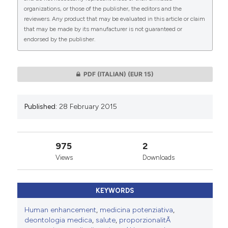
organizations, or those of the publisher, the editors and the
reviewers. Any product that may be evaluated in this article or claim
that may be made by its manufacturer is not guaranteed or
endorsed by the publisher.
0
0
PDF (ITALIAN)
(EUR 15)
Published:
28 February 2015
975
2
Views
Downloads
KEYWORDS
Human enhancement
,
medicina potenziativa
,
deontologia medica
,
salute
,
proporzionalitÃ