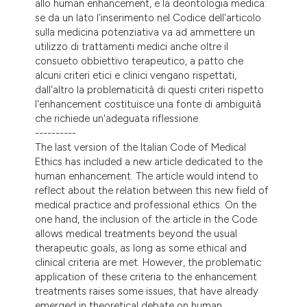
allo human enhancement, e la deontologia medica:
dicating in which section the
se da un lato l'inserimento nel Codice dell'articolo
tation was made.
sulla medicina potenziativa va ad ammettere un
utilizzo di trattamenti medici anche oltre il
consueto obbiettivo terapeutico, a patto che
alcuni criteri etici e clinici vengano rispettati,
dall'altro la problematicità di questi criteri rispetto
l'enhancement costituisce una fonte di ambiguità
che richiede un'adeguata riflessione.
----------
The last version of the Italian Code of Medical
Ethics has included a new article dedicated to the
human enhancement. The article would intend to
reflect about the relation between this new field of
medical practice and professional ethics. On the
one hand, the inclusion of the article in the Code
allows medical treatments beyond the usual
therapeutic goals, as long as some ethical and
clinical criteria are met. However, the problematic
application of these criteria to the enhancement
treatments raises some issues, that have already
emerged in theoretical debate on human