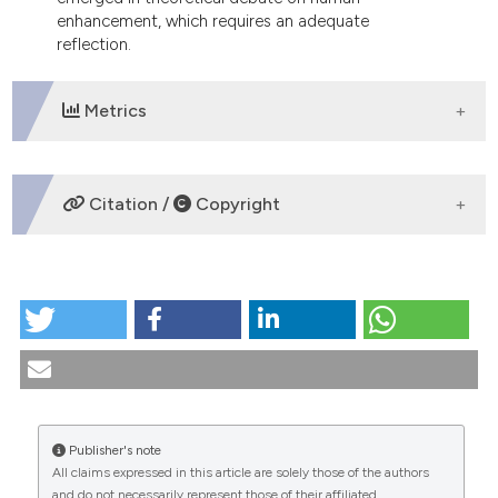
enhancement, which requires an adequate
reflection.
Metrics
DOWNLOADS
Citation /
Copyright
HOW TO CITE
L’introduzione della medicina potenziativa nel nuovo
codice di deontologia medica. (2015).
Medicina E
Morale
,
64
(1).
https://doi.org/10.4081/mem.2015.32
More Citation Formats
Publisher's note
All claims expressed in this article are solely those of the authors
CITATIONS
and do not necessarily represent those of their affiliated