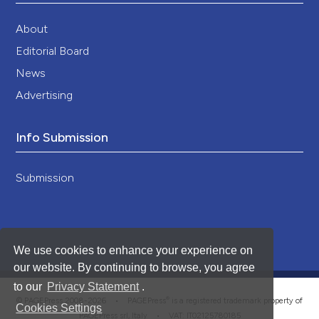
About
Editorial Board
News
Advertising
Info Submission
Submission
We use cookies to enhance your experience on
our website. By continuing to browse, you agree
to our
Privacy Statement
.
®
© PAGEPress 2008-2026 •
PAGEPress
is a registered trademark property of
Cookies Settings
PAGEPress srl, Italy • VAT: IT02125780185