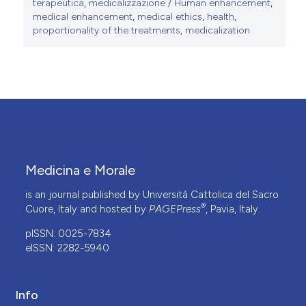
terapeutica
,
medicalizzazione / Human enhancement
,
medical enhancement
,
medical ethics
,
health
,
proportionality of the treatments
,
medicalization
Medicina e Morale
is an journal published by Università Cattolica del Sacro
®
Cuore, Italy and hosted by
PAGEPress
, Pavia, Italy.
pISSN: 0025-7834
eISSN: 2282-5940
Info