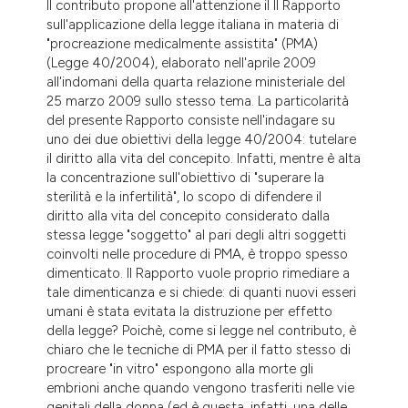
Il contributo propone all'attenzione il II Rapporto
dicating in which section the
sull'applicazione della legge italiana in materia di
tation was made.
"procreazione medicalmente assistita" (PMA)
(Legge 40/2004), elaborato nell'aprile 2009
all'indomani della quarta relazione ministeriale del
25 marzo 2009 sullo stesso tema. La particolarità
del presente Rapporto consiste nell'indagare su
uno dei due obiettivi della legge 40/2004: tutelare
il diritto alla vita del concepito. Infatti, mentre è alta
la concentrazione sull'obiettivo di "superare la
sterilità e la infertilità", lo scopo di difendere il
diritto alla vita del concepito considerato dalla
stessa legge "soggetto" al pari degli altri soggetti
coinvolti nelle procedure di PMA, è troppo spesso
dimenticato. Il Rapporto vuole proprio rimediare a
tale dimenticanza e si chiede: di quanti nuovi esseri
umani è stata evitata la distruzione per effetto
della legge? Poichè, come si legge nel contributo, è
chiaro che le tecniche di PMA per il fatto stesso di
procreare "in vitro" espongono alla morte gli
embrioni anche quando vengono trasferiti nelle vie
genitali della donna (ed è questa, infatti, una delle