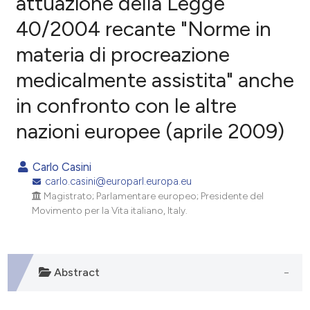
attuazione della Legge
40/2004 recante "Norme in
0
Citing Publications
materia di procreazione
0
Supporting
0
Mentioning
medicalmente assistita" anche
0
Contrasting
in confronto con le altre
nazioni europee (aprile 2009)
e how this article has been
Carlo Casini
ted at
scite.ai
carlo.casini@europarl.europa.eu
Magistrato; Parlamentare europeo; Presidente del
ite shows how a scientific paper
Movimento per la Vita italiano, Italy.
s been cited by providing the
ntext of the citation, a
assification describing whether
Abstract
 supports, mentions, or contrasts
e cited claim, and a label