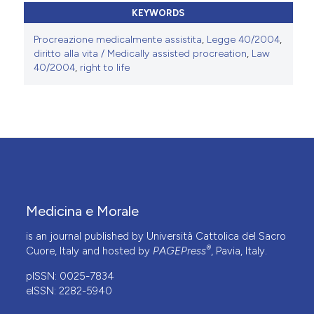
KEYWORDS
Procreazione medicalmente assistita
,
Legge 40/2004
,
diritto alla vita / Medically assisted procreation
,
Law
40/2004
,
right to life
Medicina e Morale
is an journal published by Università Cattolica del Sacro
®
Cuore, Italy and hosted by
PAGEPress
, Pavia, Italy.
pISSN: 0025-7834
eISSN: 2282-5940