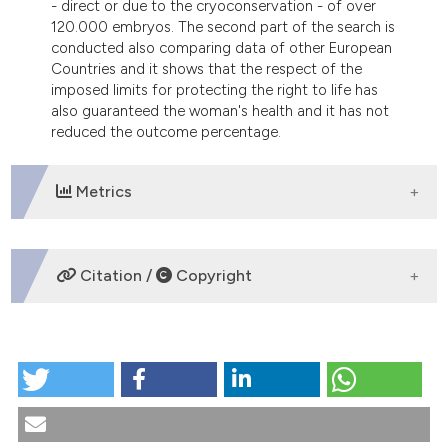
- direct or due to the cryoconservation - of over
120.000 embryos. The second part of the search is
conducted also comparing data of other European
Countries and it shows that the respect of the
imposed limits for protecting the right to life has
also guaranteed the woman's health and it has not
reduced the outcome percentage.
Metrics
DOWNLOADS
Citation /
Copyright
HOW TO CITE
II Rapporto sullo stato di attuazione della Legge
40/2004 recante "Norme in materia di procreazione
medicalmente assistita" anche in confronto con le