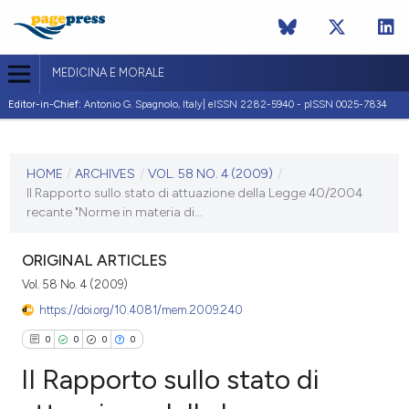
MEDICINA E MORALE
Editor-in-Chief:
Antonio G. Spagnolo, Italy| eISSN 2282-5940 - pISSN 0025-7834
CURRENT ISSUE
VOL. 58 NO. 4 (2009)
HOME
/
ARCHIVES
/
VOL. 58 NO. 4 (2009)
/
II Rapporto sullo stato di attuazione della Legge 40/2004
30 August 2009
recante "Norme in materia di...
VIEW THIS ISSUE
ORIGINAL ARTICLES
Vol. 58 No. 4 (2009)
https://doi.org/10.4081/mem.2009.240
0
0
0
0
II Rapporto sullo stato di