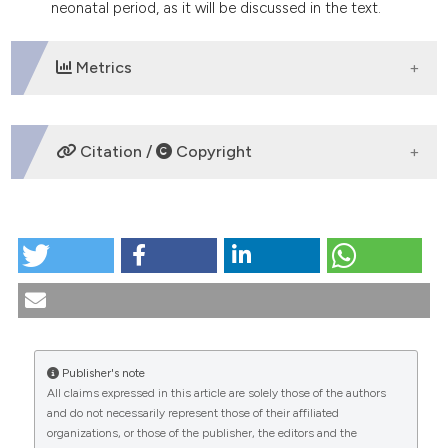
neonatal period, as it will be discussed in the text.
Metrics
DOWNLOADS
Citation /
Copyright
HOW TO CITE
Il neonato: un apolide morale. (2010).
Medicina E
Morale
,
59
(3).
https://doi.org/10.4081/mem.2010.213
More Citation Formats
Publisher's note
All claims expressed in this article are solely those of the authors
CITATIONS
and do not necessarily represent those of their affiliated
organizations, or those of the publisher, the editors and the