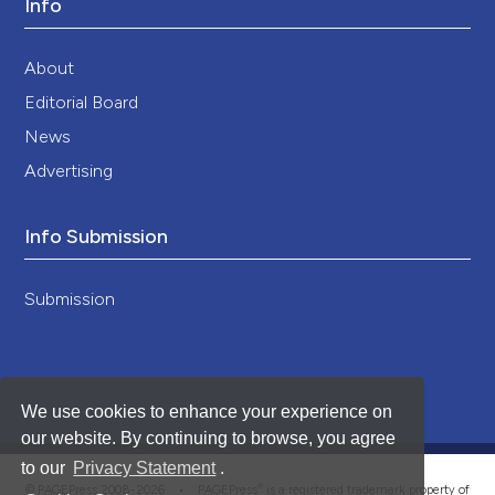
Info
About
Editorial Board
News
Advertising
Info Submission
Submission
We use cookies to enhance your experience on
our website. By continuing to browse, you agree
to our
Privacy Statement
.
®
© PAGEPress 2008-2026 •
PAGEPress
is a registered trademark property of