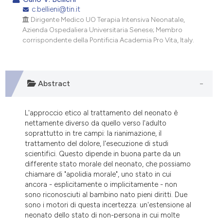
c.bellieni@tin.it
3
Citing Publications
Dirigente Medico UO Terapia Intensiva Neonatale,
0
Supporting
Azienda Ospedaliera Universitaria Senese; Membro
0
Mentioning
corrispondente della Pontificia Academia Pro Vita, Italy.
0
Contrasting
Abstract
e how this article has been
L'approccio etico al trattamento del neonato è
ted at
scite.ai
nettamente diverso da quello verso l'adulto
soprattutto in tre campi: la rianimazione, il
ite shows how a scientific paper
trattamento del dolore, l'esecuzione di studi
s been cited by providing the
scientifici. Questo dipende in buona parte da un
ntext of the citation, a
differente stato morale del neonato, che possiamo
chiamare di "apolidia morale", uno stato in cui
assification describing whether
ancora - esplicitamente o implicitamente - non
 supports, mentions, or contrasts
sono riconosciuti al bambino nato pieni diritti. Due
e cited claim, and a label
sono i motori di questa incertezza: un'estensione al
dicating in which section the
neonato dello stato di non-persona in cui molte