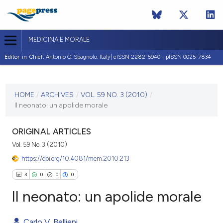
MEDICINA E MORALE
Editor-in-Chief:
Antonio G. Spagnolo, Italy| eISSN 2282-5940 - pISSN 0025-7834
CURRENT ISSUE
VOL. 59 NO. 3 (2010)
HOME
/
ARCHIVES
/
VOL. 59 NO. 3 (2010)
/
Il neonato: un apolide morale
30 June 2010
VIEW THIS ISSUE
ORIGINAL ARTICLES
Vol. 59 No. 3 (2010)
https://doi.org/10.4081/mem.2010.213
3
0
0
0
Il neonato: un apolide morale
Carlo V. Bellieni