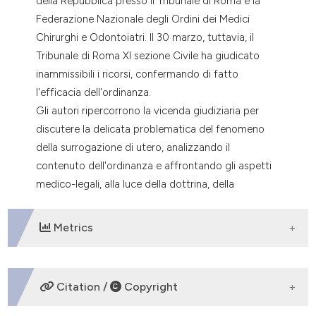
della Repubblica presso il Tribunale di Roma e la
Federazione Nazionale degli Ordini dei Medici
Chirurghi e Odontoiatri. Il 30 marzo, tuttavia, il
Tribunale di Roma XI sezione Civile ha giudicato
inammissibili i ricorsi, confermando di fatto
l'efficacia dell'ordinanza.
Gli autori ripercorrono la vicenda giudiziaria per
discutere la delicata problematica del fenomeno
della surrogazione di utero, analizzando il
contenuto dell'ordinanza e affrontando gli aspetti
medico-legali, alla luce della dottrina, della
giurisprudenza e della bioetica in materia, sia
italiana che straniera.
Metrics
DOWNLOADS
Citation /
Copyright