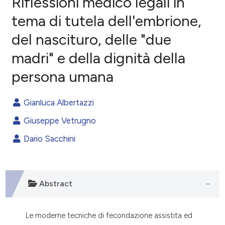
Riflessioni medico legali in
tema di tutela dell'embrione,
0
Citing Publications
del nascituro, delle "due
0
Supporting
0
Mentioning
madri" e della dignità della
0
Contrasting
persona umana
Gianluca Albertazzi
e how this article has been
Giuseppe Vetrugno
ted at
scite.ai
Dario Sacchini
ite shows how a scientific paper
s been cited by providing the
ntext of the citation, a
Abstract
assification describing whether
 supports, mentions, or contrasts
Le moderne tecniche di fecondazione assistita ed
e cited claim, and a label