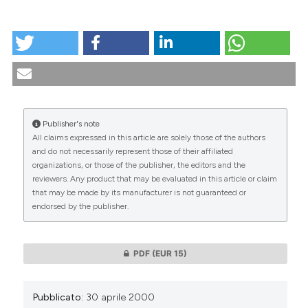
COME CITARE
La maternità surrogata - Riflessioni medico legali in
tema di tutela dell’embrione, del nascituro, delle "due
madri" e della dignità della persona umana. (2000).
Medicina E Morale
,
49
(2), 261-318.
https://doi.org/10.4081/mem.2000.756
Publisher's note
All claims expressed in this article are solely those of the authors
Ulteriori formati di citazione
CITATIONS
and do not necessarily represent those of their affiliated
organizations, or those of the publisher, the editors and the
reviewers. Any product that may be evaluated in this article or claim
that may be made by its manufacturer is not guaranteed or
endorsed by the publisher.
0
0
PDF
(EUR 15)
Pubblicato:
30 aprile 2000