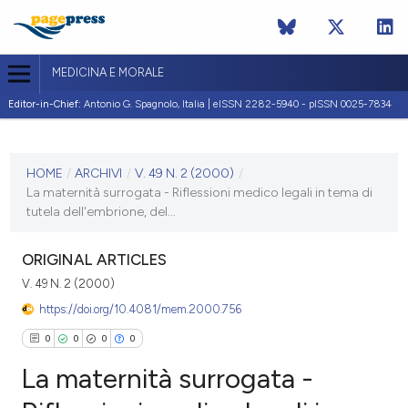
MEDICINA E MORALE
Editor-in-Chief:
Antonio G. Spagnolo, Italia | eISSN 2282-5940 - pISSN 0025-7834
ULTIMO NUMERO
V. 49 N. 2 (2000)
HOME
/
ARCHIVI
/
V. 49 N. 2 (2000)
/
La maternità surrogata - Riflessioni medico legali in tema di
30 aprile 2000
tutela dell'embrione, del...
ULTIMO FASCICOLO
ORIGINAL ARTICLES
V. 49 N. 2 (2000)
https://doi.org/10.4081/mem.2000.756
0
0
0
0
La maternità surrogata -