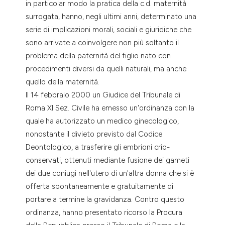
in particolar modo la pratica della c.d. maternità
dicating in which section the
surrogata, hanno, negli ultimi anni, determinato una
tation was made.
serie di implicazioni morali, sociali e giuridiche che
sono arrivate a coinvolgere non più soltanto il
problema della paternità del figlio nato con
procedimenti diversi da quelli naturali, ma anche
quello della maternità.
Il 14 febbraio 2000 un Giudice del Tribunale di
Roma XI Sez. Civile ha emesso un'ordinanza con la
quale ha autorizzato un medico ginecologico,
nonostante il divieto previsto dal Codice
Deontologico, a trasferire gli embrioni crio-
conservati, ottenuti mediante fusione dei gameti
dei due coniugi nell'utero di un'altra donna che si è
offerta spontaneamente e gratuitamente di
portare a termine la gravidanza. Contro questo
ordinanza, hanno presentato ricorso la Procura