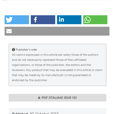
HOW TO CITE
Il rispetto della vita umana nelle tecniche di
fecondazione artificiale. (2013).
Medicina E Morale
,
62
(5).
https://doi.org/10.4081/mem.2013.82
More Citation Formats
Publisher's note
All claims expressed in this article are solely those of the authors
CITATIONS
and do not necessarily represent those of their affiliated
organizations, or those of the publisher, the editors and the
reviewers. Any product that may be evaluated in this article or claim
that may be made by its manufacturer is not guaranteed or
endorsed by the publisher.
0
0
PDF (ITALIAN)
(EUR 15)
Published:
30 October 2013