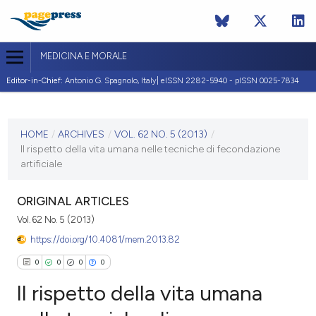
MEDICINA E MORALE
Editor-in-Chief:
Antonio G. Spagnolo, Italy| eISSN 2282-5940 - pISSN 0025-7834
CURRENT ISSUE
VOL. 62 NO. 5 (2013)
HOME
/
ARCHIVES
/
VOL. 62 NO. 5 (2013)
/
Il rispetto della vita umana nelle tecniche di fecondazione
30 October 2013
artificiale
VIEW THIS ISSUE
ORIGINAL ARTICLES
Vol. 62 No. 5 (2013)
https://doi.org/10.4081/mem.2013.82
0
0
0
0
Il rispetto della vita umana