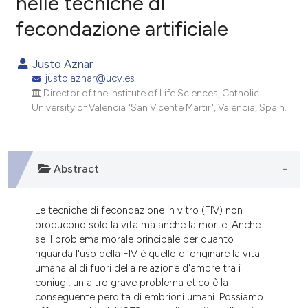
nelle tecniche di
fecondazione artificiale
0
Citing Publications
0
Supporting
Justo Aznar
0
Mentioning
justo.aznar@ucv.es
0
Contrasting
Director of the Institute of Life Sciences, Catholic
University of Valencia "San Vicente Martir", Valencia, Spain.
e how this article has been
Abstract
ted at
scite.ai
ite shows how a scientific paper
Le tecniche di fecondazione in vitro (FIV) non
producono solo la vita ma anche la morte. Anche
s been cited by providing the
se il problema morale principale per quanto
ntext of the citation, a
riguarda l'uso della FIV è quello di originare la vita
assification describing whether
umana al di fuori della relazione d'amore tra i
 supports, mentions, or contrasts
coniugi, un altro grave problema etico è la
conseguente perdita di embrioni umani. Possiamo
e cited claim, and a label