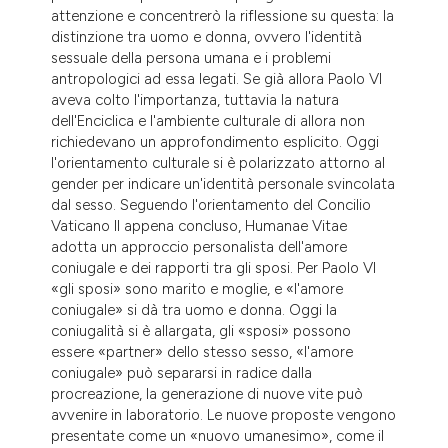
dicating in which section the
attenzione e concentrerò la riflessione su questa: la
distinzione tra uomo e donna, ovvero l'identità
tation was made.
sessuale della persona umana e i problemi
antropologici ad essa legati. Se già allora Paolo VI
aveva colto l'importanza, tuttavia la natura
dell'Enciclica e l'ambiente culturale di allora non
richiedevano un approfondimento esplicito. Oggi
l'orientamento culturale si è polarizzato attorno al
gender per indicare un'identità personale svincolata
dal sesso. Seguendo l'orientamento del Concilio
Vaticano II appena concluso, Humanae Vitae
adotta un approccio personalista dell'amore
coniugale e dei rapporti tra gli sposi. Per Paolo VI
«gli sposi» sono marito e moglie, e «l'amore
coniugale» si dà tra uomo e donna. Oggi la
coniugalità si è allargata, gli «sposi» possono
essere «partner» dello stesso sesso, «l'amore
coniugale» può separarsi in radice dalla
procreazione, la generazione di nuove vite può
avvenire in laboratorio. Le nuove proposte vengono
presentate come un «nuovo umanesimo», come il