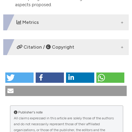
aspects proposed.
Metrics
DOWNLOADS
Citation /
Copyright
HOW TO CITE
L’identità sessuale della persona a cinquant’anni
dall’Humanae Vitae / The sexual identity of the person
50 years after Humanae Vitae. (2018).
Medicina E
Morale
,
67
(5), 545-562.
https://doi.org/10.4081/mem.2018.556
Publisher's note
All claims expressed in this article are solely those of the authors
More Citation Formats
CITATIONS
and do not necessarily represent those of their affiliated
organizations, or those of the publisher, the editors and the