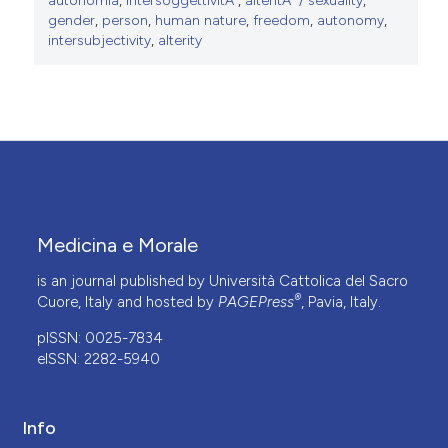
autonomia
,
intersoggettivitÃ
,
alteritÃ / sexuality
,
gender
,
person
,
human nature
,
freedom
,
autonomy
,
intersubjectivity
,
alterity
Medicina e Morale
is an journal published by Università Cattolica del Sacro
®
Cuore, Italy and hosted by
PAGEPress
, Pavia, Italy.
pISSN: 0025-7834
eISSN: 2282-5940
Info