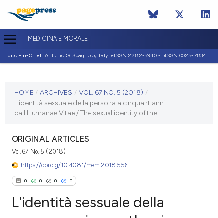
MEDICINA E MORALE
Editor-in-Chief:
Antonio G. Spagnolo, Italy| eISSN 2282-5940 - pISSN 0025-7834
CURRENT ISSUE
VOL. 67 NO. 5 (2018)
HOME
/
ARCHIVES
/
VOL. 67 NO. 5 (2018)
/
L'identità sessuale della persona a cinquant'anni
11 December 2018
dall'Humanae Vitae / The sexual identity of the...
VIEW THIS ISSUE
ORIGINAL ARTICLES
Vol. 67 No. 5 (2018)
https://doi.org/10.4081/mem.2018.556
0
0
0
0
L'identità sessuale della