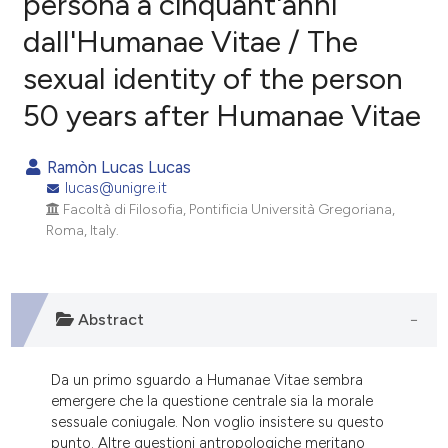
persona a cinquant'anni
dall'Humanae Vitae / The
0
Citing Publications
sexual identity of the person
0
Supporting
0
Mentioning
50 years after Humanae Vitae
0
Contrasting
Ramòn Lucas Lucas
lucas@unigre.it
Facoltà di Filosofia, Pontificia Università Gregoriana,
e how this article has been
Roma, Italy.
ted at
scite.ai
ite shows how a scientific paper
Abstract
s been cited by providing the
ntext of the citation, a
Da un primo sguardo a Humanae Vitae sembra
assification describing whether
emergere che la questione centrale sia la morale
 supports, mentions, or contrasts
sessuale coniugale. Non voglio insistere su questo
e cited claim, and a label
punto. Altre questioni antropologiche meritano