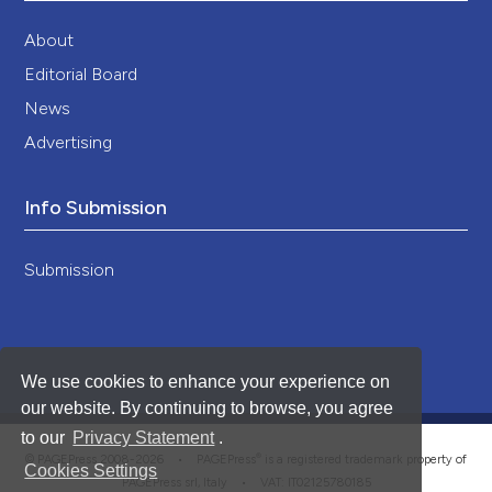
About
Editorial Board
News
Advertising
Info Submission
Submission
We use cookies to enhance your experience on
our website. By continuing to browse, you agree
to our
Privacy Statement
.
®
© PAGEPress 2008-2026 •
PAGEPress
is a registered trademark property of
Cookies Settings
PAGEPress srl, Italy • VAT: IT02125780185