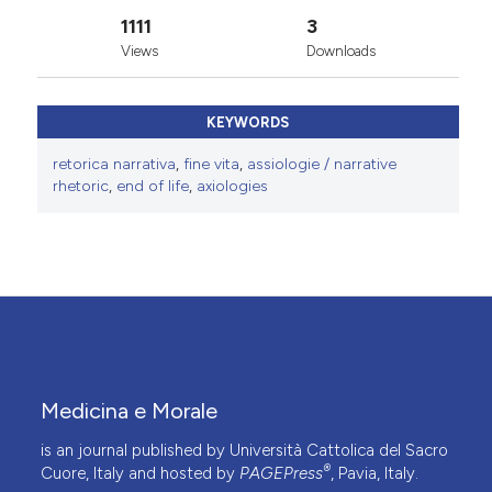
1111
3
Views
Downloads
KEYWORDS
retorica narrativa
,
fine vita
,
assiologie / narrative
rhetoric
,
end of life
,
axiologies
Medicina e Morale
is an journal published by Università Cattolica del Sacro
®
Cuore, Italy and hosted by
PAGEPress
, Pavia, Italy.