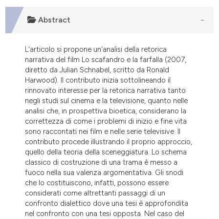
dicating in which section the
tation was made.
Abstract
L'articolo si propone un'analisi della retorica
narrativa del film Lo scafandro e la farfalla (2007,
diretto da Julian Schnabel, scritto da Ronald
Harwood). Il contributo inizia sottolineando il
rinnovato interesse per la retorica narrativa tanto
negli studi sul cinema e la televisione, quanto nelle
analisi che, in prospettiva bioetica, considerano la
correttezza di come i problemi di inizio e fine vita
sono raccontati nei film e nelle serie televisive. Il
contributo procede illustrando il proprio approccio,
quello della teoria della sceneggiatura. Lo schema
classico di costruzione di una trama è messo a
fuoco nella sua valenza argomentativa. Gli snodi
che lo costituiscono, infatti, possono essere
considerati come altrettanti passaggi di un
confronto dialettico dove una tesi è approfondita
nel confronto con una tesi opposta. Nel caso del