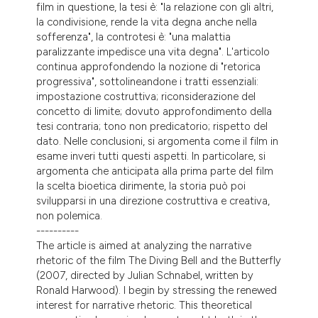
film in questione, la tesi è: "la relazione con gli altri,
la condivisione, rende la vita degna anche nella
sofferenza", la controtesi è: "una malattia
paralizzante impedisce una vita degna". L'articolo
continua approfondendo la nozione di "retorica
progressiva", sottolineandone i tratti essenziali:
impostazione costruttiva; riconsiderazione del
concetto di limite; dovuto approfondimento della
tesi contraria; tono non predicatorio; rispetto del
dato. Nelle conclusioni, si argomenta come il film in
esame inveri tutti questi aspetti. In particolare, si
argomenta che anticipata alla prima parte del film
la scelta bioetica dirimente, la storia può poi
svilupparsi in una direzione costruttiva e creativa,
non polemica.
----------
The article is aimed at analyzing the narrative
rhetoric of the film The Diving Bell and the Butterfly
(2007, directed by Julian Schnabel, written by
Ronald Harwood). I begin by stressing the renewed
interest for narrative rhetoric. This theoretical