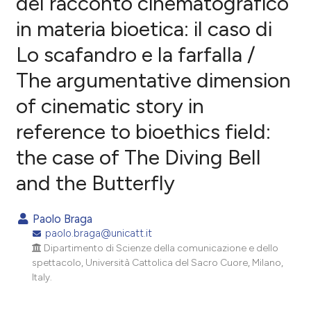
del racconto cinematografico
in materia bioetica: il caso di
0
Citing Publications
Lo scafandro e la farfalla /
0
Supporting
0
Mentioning
The argumentative dimension
0
Contrasting
of cinematic story in
reference to bioethics field:
the case of The Diving Bell
e how this article has been
and the Butterfly
ted at
scite.ai
ite shows how a scientific paper
Paolo Braga
s been cited by providing the
paolo.braga@unicatt.it
ntext of the citation, a
Dipartimento di Scienze della comunicazione e dello
spettacolo, Università Cattolica del Sacro Cuore, Milano,
assification describing whether
Italy.
 supports, mentions, or contrasts
e cited claim, and a label