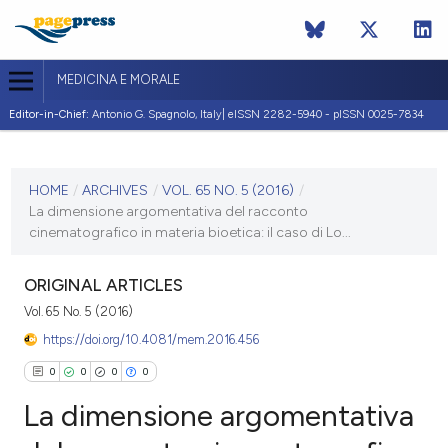
MEDICINA E MORALE
Editor-in-Chief:
Antonio G. Spagnolo, Italy| eISSN 2282-5940 - pISSN 0025-7834
CURRENT ISSUE
VOL. 65 NO. 5 (2016)
HOME
/
ARCHIVES
/
VOL. 65 NO. 5 (2016)
/
La dimensione argomentativa del racconto
23 November 2016
cinematografico in materia bioetica: il caso di Lo...
VIEW THIS ISSUE
ORIGINAL ARTICLES
Vol. 65 No. 5 (2016)
https://doi.org/10.4081/mem.2016.456
0
0
0
0
La dimensione argomentativa