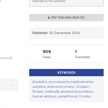
endorsed by the publisher.
lications
PDF (ITALIAN)
(EUR 15)
g
g
Published:
30 December 2014
ng
909
1
Views
Downloads
niversità
le has been
KEYWORDS
 scientific paper
Biodiritto
,
procreazione medicalmente
providing the
assistita
,
embrione umano
,
Croatia /
ation, a
Biolaw
,
medically assisted procreation
,
human embryo
,
parenthood
,
Croatia
cribing whether
ons, or contrasts