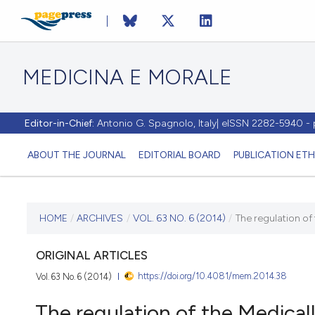
MEDICINA E MORALE
Editor-in-Chief:
Antonio G. Spagnolo, Italy| eISSN 2282-5940 
ABOUT THE JOURNAL
EDITORIAL BOARD
PUBLICATION ETH
CURRENT ISSUE
HOME
/
ARCHIVES
/
VOL. 63 NO. 6 (2014)
/
The regulation of
VOL. 63 NO. 6 (2014)
ORIGINAL ARTICLES
https://doi.org/10.4081/mem.2014.38
Vol. 63 No. 6 (2014)
30 December 2014
The regulation of the Medical