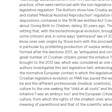
practice, often were reinforced with the non-legislativ
legislative regulation. The Authors show how Croatia as
and stated "Medical Assisted Reproduction" regulation in 
dispositions contained in the 1978 law entitled Act Con
about Giving Birth to Children, dating 30 years ago. The 
setting that, with the biotechnological evolution, broug
some criticism and, in some ways "permissive" law of 200
know ones own origins by those born with this procreat
in particular by prohibiting production of surplus emb
formed after the elections 2011, as "antiquated and con
great number of Croatian citizens joined the initiative 
brought to the 2012 law, which was considered as one o
authors investigated this last legislative text, enhanci
the normative European context in which the legislativ
Croatian legislative evolution on MAR has paved the way
be and the different professionals (medical, scientists),
culture to the one seeking the "child at all costs" and
initiative "I was an embryo too" and the European Citize
culture, from which the rights of the smallest ones amo
meaning of parenthood and that of the scientific adv