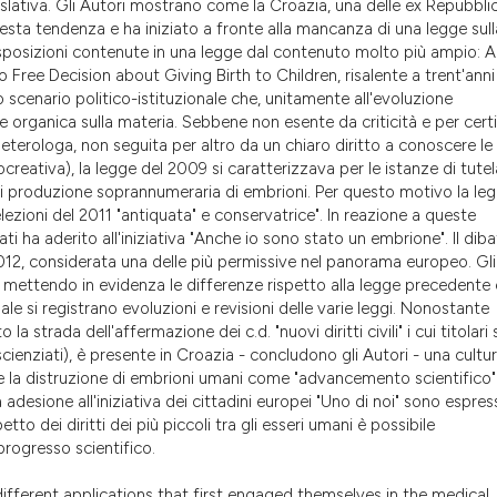
slativa. Gli Autori mostrano come la Croazia, una delle ex Repubbli
the cited claim, a
esta tendenza e ha iniziato a fronte alla mancanza di una legge sull
indicating in whic
sposizioni contenute in una legge dal contenuto molto più ampio: A
citation was made
Free Decision about Giving Birth to Children, risalente a trent'anni 
 scenario politico-istituzionale che, unitamente all'evoluzione
e organica sulla materia. Sebbene non esente da criticità e per certi
eterologa, non seguita per altro da un chiaro diritto a conoscere le
creativa), la legge del 2009 si caratterizzava per le istanze di tutel
di produzione soprannumeraria di embrioni. Per questo motivo la le
zioni del 2011 "antiquata" e conservatrice". In reazione a queste
ati ha aderito all'iniziativa "Anche io sono stato un embrione". Il diba
012, considerata una delle più permissive nel panorama europeo. Gli
 mettendo in evidenza le differenze rispetto alla legge precedente 
 si registrano evoluzioni e revisioni delle varie leggi. Nonostante
a strada dell'affermazione dei c.d. "nuovi diritti civili" i cui titolari
 scienziati), è presente in Croazia - concludono gli Autori - una cultu
sti" e la distruzione di embrioni umani come "advancemento scientifico"
esione all'iniziativa dei cittadini europei "Uno di noi" sono espres
tto dei diritti dei più piccoli tra gli esseri umani è possibile
progresso scientifico.
ferent applications that first engaged themselves in the medical