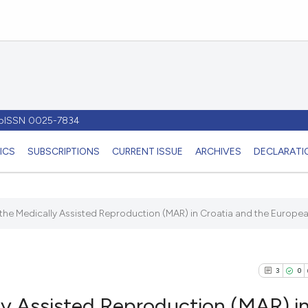
- pISSN 0025-7834
ICS
SUBSCRIPTIONS
CURRENT ISSUE
ARCHIVES
DECLARATIO
 the Medically Assisted Reproduction (MAR) in Croatia and the European
3
0
ly Assisted Reproduction (MAR) i