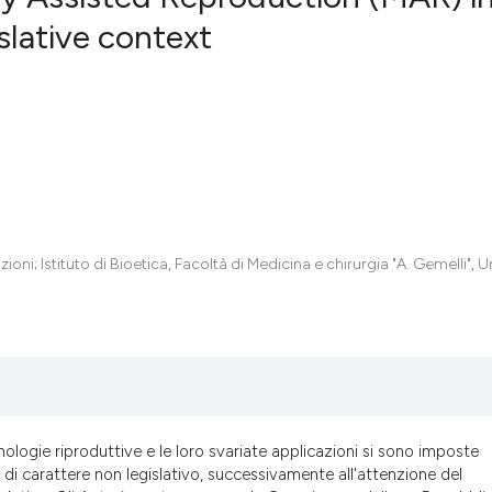
slative context
3
Citing Pub
0
Supportin
2
Mentionin
0
Contrasti
oni; Istituto di Bioetica, Facoltà di Medicina e chirurgia "A. Gemelli", U
See how this artic
cited at
scite.ai
Scite shows how a
has been cited by 
context of the cit
classification des
logie riproduttive e le loro svariate applicazioni si sono imposte
it supports, menti
di carattere non legislativo, successivamente all'attenzione del