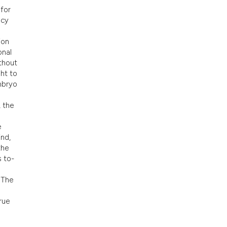
 for
ncy
ion
onal
ithout
ght to
mbryo
, the
e
ind,
the
s to-
 The
rue