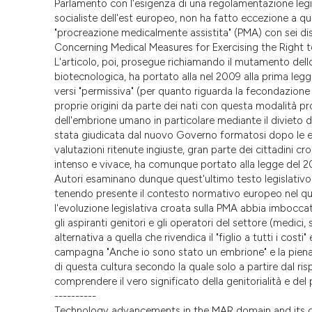
Parlamento con l'esigenza di una regolamentazione legi
socialiste dell'est europeo, non ha fatto eccezione a qu
"procreazione medicalmente assistita" (PMA) con sei di
Concerning Medical Measures for Exercising the Right to 
L'articolo, poi, prosegue richiamando il mutamento dello
biotecnologica, ha portato alla nel 2009 alla prima legg
versi "permissiva" (per quanto riguarda la fecondazione 
proprie origini da parte dei nati con questa modalità pro
dell'embrione umano in particolare mediante il divieto 
stata giudicata dal nuovo Governo formatosi dopo le ele
valutazioni ritenute ingiuste, gran parte dei cittadini cro
intenso e vivace, ha comunque portato alla legge del 2
Autori esaminano dunque quest'ultimo testo legislativo
tenendo presente il contesto normativo europeo nel quale
l'evoluzione legislativa croata sulla PMA abbia imboccato l
gli aspiranti genitori e gli operatori del settore (medici,
alternativa a quella che rivendica il "figlio a tutti i co
campagna "Anche io sono stato un embrione" e la piena ad
di questa cultura secondo la quale solo a partire dal rispe
comprendere il vero significato della genitorialità e del 
----------
Technology advancements in the MAR domain and its dif