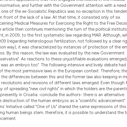
e normative, and further with the Government attention with a need
 one of the ex-Socialistic Republics was no exception in this tende
front of the lack of a law. At that time, it consisted only of six
cerning Medical Measures for Exercising the Right to the Free Decis
article then continues mentioning the turn of the political instituti
ht, in 2009, to the first systematic law regarding MAR. Although, w
9 (regarding heterologous fertilization, not followed by a clear ri
ion way), it was characterized by instances of protection of the e
ryos. By this reason, the law was evaluated by the new Government
servative". As reactions to these unjustifiable evaluations emerged
"I was an embryo too". The following intensive and lively debate had
f the most permissive laws in the European context. Therefore, th
ng the differences between this and the former law also keeping in m
e revolutions and revisions of different laws emerged. Even though 
 of spreading "new civil rights" in which the holders are the parent
 presently in Croatia -conclude the authors- there is an alternative
 the destruction of the human embryos as a "scientific advancement".
ns' Initiative called "One of Us" shared the same expressions of this
ng human beings stem; therefore, it is possible to understand the t
ancement.