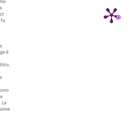
che
nd a label
a
h section the
ct
.
fa.
a
gge è
ttito,
e
 sono
ra
. La
sione