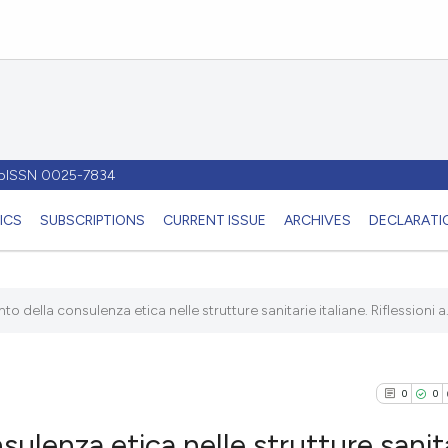
- pISSN 0025-7834
ICS
SUBSCRIPTIONS
CURRENT ISSUE
ARCHIVES
DECLARATIO
o della consulenza etica nelle strutture sanitarie italiane. Riflessioni a.
0
0
ulenza etica nelle strutture sanit