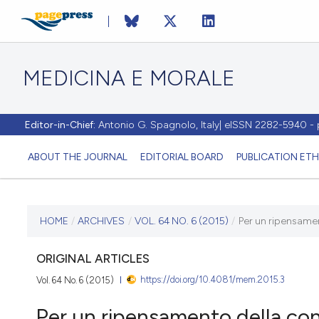
MEDICINA E MORALE
Editor-in-Chief:
Antonio G. Spagnolo, Italy| eISSN 2282-5940 
ABOUT THE JOURNAL
EDITORIAL BOARD
PUBLICATION ETH
CURRENT ISSUE
HOME
/
ARCHIVES
/
VOL. 64 NO. 6 (2015)
/
Per un ripensament
VOL. 64 NO. 6 (2015)
ORIGINAL ARTICLES
https://doi.org/10.4081/mem.2015.3
Vol. 64 No. 6 (2015)
1 August 2016
Per un ripensamento della cons