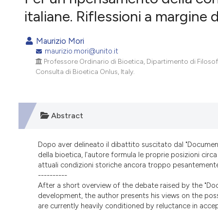
VIEW THIS ISSUE
italiane. Riflessioni a margin
Maurizio Mori
maurizio.mori@unito.it
Professore Ordinario di Bioetica, Dipartimento di Filosof
Consulta di Bioetica Onlus, Italy.
Abstract
Dopo aver delineato il dibattito suscitato dal "Document
della bioetica, l'autore formula le proprie posizioni circa 
attuali condizioni storiche ancora troppo pesantemente 
----------
After a short overview of the debate raised by the "Do
development, the author presents his views on the possib
are currently heavily conditioned by reluctance in accep