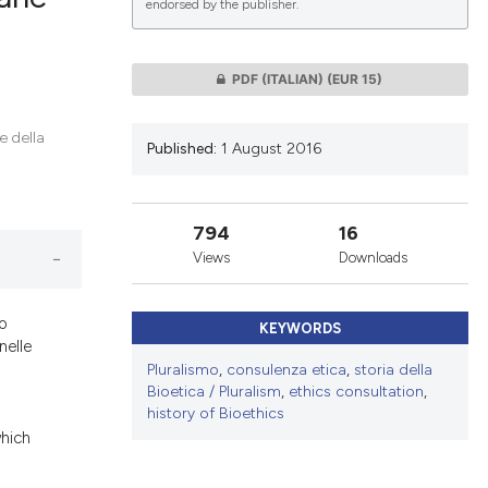
endorsed by the publisher.
lications
PDF (ITALIAN)
(EUR 15)
g
g
e della
Published:
1 August 2016
ng
794
16
Views
Downloads
le has been
co
KEYWORDS
nelle
 scientific paper
Pluralismo
,
consulenza etica
,
storia della
providing the
Bioetica / Pluralism
,
ethics consultation
,
ation, a
history of Bioethics
which
cribing whether
ons, or contrasts