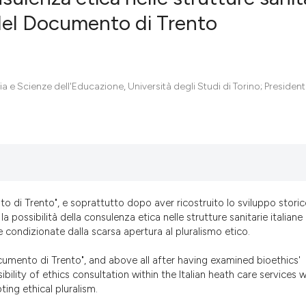
e del Documento di Trento
0
Citing Pub
0
Supportin
0
Mentionin
ia e Scienze dell'Educazione, Università degli Studi di Torino; President
0
Contrasti
See how this artic
cited at
scite.ai
o di Trento", e soprattutto dopo aver ricostruito lo sviluppo stori
la possibilità della consulenza etica nelle strutture sanitarie italiane 
Scite shows how a
condizionate dalla scarsa apertura al pluralismo etico.
has been cited by 
context of the cit
cumento di Trento", and above all after having examined bioethics'
ility of ethics consultation within the Italian heath care services 
classification des
ting ethical pluralism.
it supports, menti