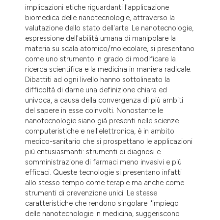
dicating in which section the
implicazioni etiche riguardanti l'applicazione
biomedica delle nanotecnologie, attraverso la
tation was made.
valutazione dello stato dell'arte. Le nanotecnologie,
espressione dell'abilità umana di manipolare la
materia su scala atomico/molecolare, si presentano
come uno strumento in grado di modificare la
ricerca scientifica e la medicina in maniera radicale.
Dibattiti ad ogni livello hanno sottolineato la
difficoltà di darne una definizione chiara ed
univoca, a causa della convergenza di più ambiti
del sapere in esse coinvolti. Nonostante le
nanotecnologie siano già presenti nelle scienze
computeristiche e nell'elettronica, è in ambito
medico-sanitario che si prospettano le applicazioni
più entusiasmanti: strumenti di diagnosi e
somministrazione di farmaci meno invasivi e più
efficaci. Queste tecnologie si presentano infatti
allo stesso tempo come terapie ma anche come
strumenti di prevenzione unici. Le stesse
caratteristiche che rendono singolare l'impiego
delle nanotecnologie in medicina, suggeriscono