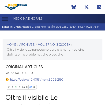
MEDICINA E MORALE
Editor-in-Chief:
Antonio G. Spagnolo, Italy| eISSN 2282-5940 - pISSN 0025-7834
CURRENT ISSUE
VOL. 57 NO. 3 (2008)
HOME
/
ARCHIVES
/
VOL. 57 NO. 3 (2008)
/
Oltre il visibile Le nanotecnologie e la nanomedicina:
30 June 2008
definizioni e problematiche bioetiche
VIEW THIS ISSUE
ORIGINAL ARTICLES
Vol. 57 No. 3 (2008)
https://doi.org/10.4081/mem.2008.280
0
0
0
0
Oltre il visibile Le