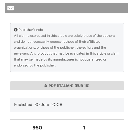
definizioni e problematiche bioetiche. (2008).
Medicina E Morale
,
57
(3).
https://doi.org/10.4081/mem.2008.280
Publisher's note
More Citation Formats
All claims expressed in this article are solely those of the authors
CITATIONS
and do not necessarily represent those of their affiliated
organizations, or those of the publisher, the editors and the
reviewers. Any product that may be evaluated in this article or claim
that may be made by its manufacturer is not guaranteed or
endorsed by the publisher.
0
0
PDF (ITALIAN)
(EUR 15)
Published:
30 June 2008
950
1