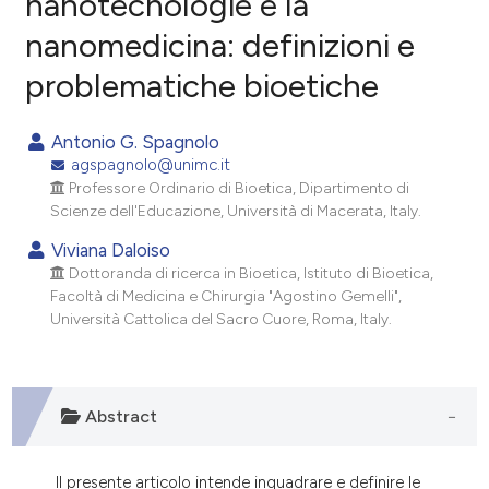
nanotecnologie e la
nanomedicina: definizioni e
0
Citing Publications
problematiche bioetiche
0
Supporting
0
Mentioning
Antonio G. Spagnolo
0
Contrasting
agspagnolo@unimc.it
Professore Ordinario di Bioetica, Dipartimento di
Scienze dell'Educazione, Università di Macerata, Italy.
Viviana Daloiso
e how this article has been
Dottoranda di ricerca in Bioetica, Istituto di Bioetica,
ted at
scite.ai
Facoltà di Medicina e Chirurgia "Agostino Gemelli",
Università Cattolica del Sacro Cuore, Roma, Italy.
ite shows how a scientific paper
s been cited by providing the
ntext of the citation, a
Abstract
assification describing whether
 supports, mentions, or contrasts
e cited claim, and a label
Il presente articolo intende inquadrare e definire le