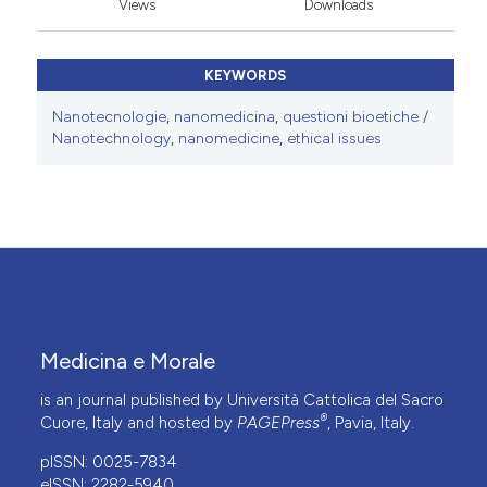
Views
Downloads
KEYWORDS
Nanotecnologie
,
nanomedicina
,
questioni bioetiche /
Nanotechnology
,
nanomedicine
,
ethical issues
Medicina e Morale
is an journal published by Università Cattolica del Sacro
®
Cuore, Italy and hosted by
PAGEPress
, Pavia, Italy.
pISSN: 0025-7834
eISSN: 2282-5940