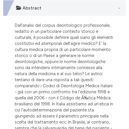
dicating in which section the
Abstract
tation was made.
Dall'analisi del corpus deontologico professionale,
redatto in un particolare contesto storico e
culturale, è possibile definire quali siano gli elementi
costitutivi ed atemporali dell'agire medico? E' la
cultura medica propria di un particolare momento
storico o di un Paese a generare le norme
deontologiche, oppure le norme deontologiche
sono da intendersi intimamente connesse alla
natura della medicina e al suo telos? Le autrici
tentano di dare una risposta a tali quesiti
comparando i Codici di Deontologia Medica italiani
- già con un primo confronto tra l'edizione 1998 e
quella del 2006 - con il Código de Ã‰tica Mèdica
brasiliano del 1998. In Italia assistiamo ad un'etica in
cui l'autodeterminazione del paziente sta
giungendo ad essere il parametro principale nella
scelta del trattamento ecc. In Brasile, al contrario,
sembra che la salvaguardia del bene del paziente -