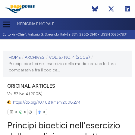
MEDICINA E MORALE
Editor-in-Chief:
Antonio G. Spagnolo, Italy| eISSN 2282-5940 - pISSN 0025-7834
CURRENT ISSUE
VOL. 57 NO. 4 (2008)
HOME
/
ARCHIVES
/
VOL. 57 NO. 4 (2008)
/
Principi bioetici nell'esercizio della medicina: una lettura
30 August 2008
comparativa fra il codice...
VIEW THIS ISSUE
ORIGINAL ARTICLES
Vol. 57 No. 4 (2008)
https://doi.org/10.4081/mem.2008.274
0
0
0
0
Principi bioetici nell'esercizio