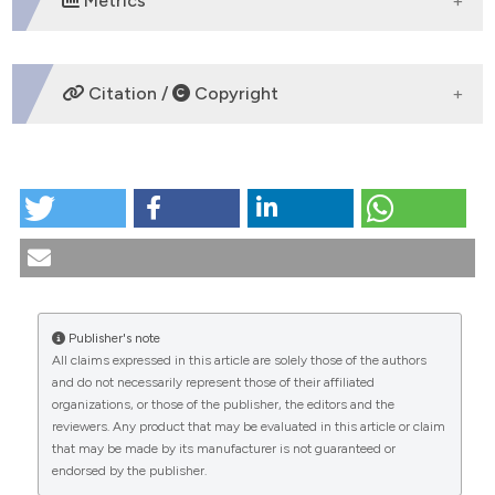
Metrics
DOWNLOADS
Citation /
Copyright
HOW TO CITE
Principi bioetici nell’esercizio della medicina: una
lettura comparativa fra il codice deontologico
italiano e il codice etico brasiliano. (2008).
Medicina E
Morale
,
57
(4).
https://doi.org/10.4081/mem.2008.274
Publisher's note
More Citation Formats
All claims expressed in this article are solely those of the authors
CITATIONS
and do not necessarily represent those of their affiliated
organizations, or those of the publisher, the editors and the
reviewers. Any product that may be evaluated in this article or claim
that may be made by its manufacturer is not guaranteed or
endorsed by the publisher.
0