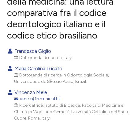
della medicina: una lettura
comparativa fra il codice
0
Citing Publications
deontologico italiano e il
0
Supporting
0
Mentioning
codice etico brasiliano
0
Contrasting
Francesca Giglio
Dottoranda di ricerca, Italy.
Maria Carolina Lucato
e how this article has been
Dottoranda di ricerca in Odontologia Sociale,
ted at
scite.ai
Universidade de SËœao Paulo, Brazil.
Vincenza Mele
ite shows how a scientific paper
vmele@rm.unicatt.it
s been cited by providing the
Ricercatrice, Istituto di Bioetica, Facoltà di Medicina e
ntext of the citation, a
Chirurgia "Agostino Gemelli", Università Cattolica del Sacro
assification describing whether
Cuore, Roma, Italy.
 supports, mentions, or contrasts
e cited claim, and a label