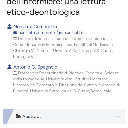
dell'infermiere: una lettura
etico-deontologica
1
Citing Publications
0
Supporting
Nunziata Comoretto
1
Mentioning
nunziata.comoretto@rm.unicatt.it
0
Contrasting
Dottore di ricerca in Bioetica; Docente di Bioetica al
Corso di laurea in Infermieristica, Facoltà di Medicina e
Chirurgia "A. Gemelli", Università Cattolica del S. Cuore,
Roma, Italy.
e how this article has been
Antonio G. Spagnolo
Professore Straordinario di Bioetica, Facoltà di Scienze
ted at
scite.ai
della formazione, Università degli Studi di Macerata;
Membro del Comitato di Direzione del Centro di Ateneo di
ite shows how a scientific paper
Bioetica, Università Cattolica del S. Cuore, Roma, Italy.
s been cited by providing the
ntext of the citation, a
assification describing whether
Abstract
 supports, mentions, or contrasts
e cited claim, and a label