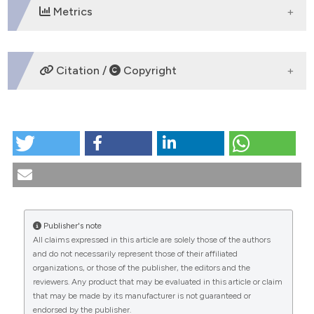
Metrics
DOWNLOADS
Citation /
Copyright
HOW TO CITE
Il nuovo Codice deontologico dell’infermiere: una
lettura etico-deontologica. (2009).
Medicina E
Morale
,
58
(4).
https://doi.org/10.4081/mem.2009.238
Publisher's note
More Citation Formats
All claims expressed in this article are solely those of the authors
CITATIONS
and do not necessarily represent those of their affiliated
organizations, or those of the publisher, the editors and the
reviewers. Any product that may be evaluated in this article or claim
that may be made by its manufacturer is not guaranteed or
endorsed by the publisher.