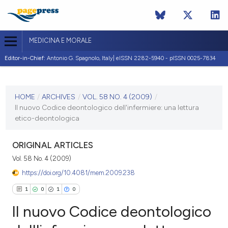
MEDICINA E MORALE
Editor-in-Chief:
Antonio G. Spagnolo, Italy| eISSN 2282-5940 - pISSN 0025-7834
CURRENT ISSUE
VOL. 58 NO. 4 (2009)
HOME
/
ARCHIVES
/
VOL. 58 NO. 4 (2009)
/
Il nuovo Codice deontologico dell'infermiere: una lettura
30 August 2009
etico-deontologica
VIEW THIS ISSUE
ORIGINAL ARTICLES
Vol. 58 No. 4 (2009)
https://doi.org/10.4081/mem.2009.238
1
0
1
0
Il nuovo Codice deontologico