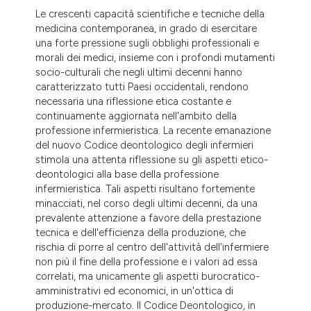
dicating in which section the
Le crescenti capacità scientifiche e tecniche della
tation was made.
medicina contemporanea, in grado di esercitare
una forte pressione sugli obblighi professionali e
morali dei medici, insieme con i profondi mutamenti
socio-culturali che negli ultimi decenni hanno
caratterizzato tutti Paesi occidentali, rendono
necessaria una riflessione etica costante e
continuamente aggiornata nell'ambito della
professione infermieristica. La recente emanazione
del nuovo Codice deontologico degli infermieri
stimola una attenta riflessione su gli aspetti etico-
deontologici alla base della professione
infermieristica. Tali aspetti risultano fortemente
minacciati, nel corso degli ultimi decenni, da una
prevalente attenzione a favore della prestazione
tecnica e dell'efficienza della produzione, che
rischia di porre al centro dell'attività dell'infermiere
non più il fine della professione e i valori ad essa
correlati, ma unicamente gli aspetti burocratico-
amministrativi ed economici, in un'ottica di
produzione-mercato. Il Codice Deontologico, in