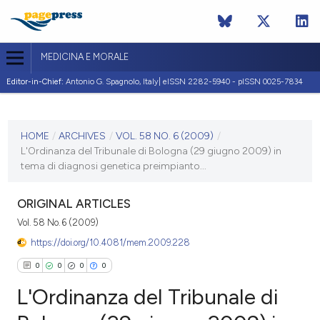
MEDICINA E MORALE
Editor-in-Chief:
Antonio G. Spagnolo, Italy| eISSN 2282-5940 - pISSN 0025-7834
CURRENT ISSUE
VOL. 58 NO. 6 (2009)
HOME
/
ARCHIVES
/
VOL. 58 NO. 6 (2009)
/
L'Ordinanza del Tribunale di Bologna (29 giugno 2009) in
30 December 2009
tema di diagnosi genetica preimpianto...
VIEW THIS ISSUE
ORIGINAL ARTICLES
Vol. 58 No. 6 (2009)
https://doi.org/10.4081/mem.2009.228
0
0
0
0
L'Ordinanza del Tribunale di