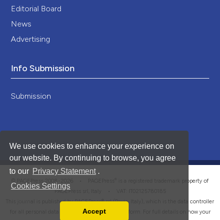
Editorial Board
News
Advertising
Info Submission
Submission
We use cookies to enhance your experience on
our website. By continuing to browse, you agree
to our
Privacy Statement
.
®
© PAGEPress 2008-2026 •
PAGEPress
is a registered trademark property of
Cookies Settings
PAGEPress srl, Italy • VAT: IT02125780185
This journal is published by PAGEPress® srl (Pavia, Italy), which is the data controller
Accept
for all personal data processed through this platform. For full details on how your
Read our Privacy Policy