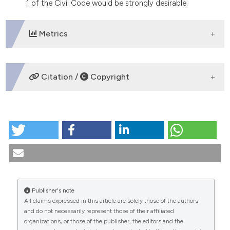
1 of the Civil Code would be strongly desirable.
Metrics
DOWNLOADS
Citation /
Copyright
HOW TO CITE
L’Ordinanza del Tribunale di Bologna (29 giugno
2009) in tema di diagnosi genetica preimpianto nel
contesto della giurisprudenza sulla Legge 40/2004.
(2009).
Medicina E Morale
,
58
(6).
https://doi.org/10.4081/mem.2009.228
Publisher's note
All claims expressed in this article are solely those of the authors
More Citation Formats
CITATIONS
and do not necessarily represent those of their affiliated
organizations, or those of the publisher, the editors and the