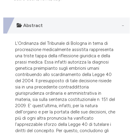
dicating in which section the
tation was made.
Abstract
L'Ordinanza del Tribunale di Bologna in tema di
procreazione medicalmente assistita rappresenta
una triste tappa della riflessione giuridica e della
prassi medica. Essa infatti autorizza la diagnosi
genetica preimpianto sugli embrioni umani
contribuendo allo scardinamento della Legge 40
del 2004. Il presupposto di tale decisione risiede
sia in una precedente contraddittoria
giurisprudenza ordinaria e amministrativa in
materia, sia sulla sentenza costituzionale n. 151 del
2009. E' quest'ultima, infatti, per la natura
dell'organo e per la portata delle sue decisioni, che
più di ogni altra pronuncia ha vanificato
l'apprezzabile sforzo della Legge 40 di tutelare i
diritti del concepito. Per questo, concludono gli