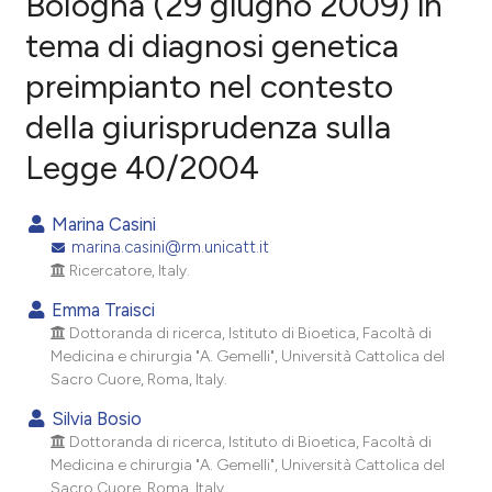
Bologna (29 giugno 2009) in
tema di diagnosi genetica
0
Citing Publications
preimpianto nel contesto
0
Supporting
0
Mentioning
della giurisprudenza sulla
0
Contrasting
Legge 40/2004
Marina Casini
marina.casini@rm.unicatt.it
e how this article has been
Ricercatore, Italy.
ted at
scite.ai
Emma Traisci
ite shows how a scientific paper
Dottoranda di ricerca, Istituto di Bioetica, Facoltà di
Medicina e chirurgia "A. Gemelli", Università Cattolica del
s been cited by providing the
Sacro Cuore, Roma, Italy.
ntext of the citation, a
Silvia Bosio
assification describing whether
Dottoranda di ricerca, Istituto di Bioetica, Facoltà di
 supports, mentions, or contrasts
Medicina e chirurgia "A. Gemelli", Università Cattolica del
e cited claim, and a label
Sacro Cuore, Roma, Italy.