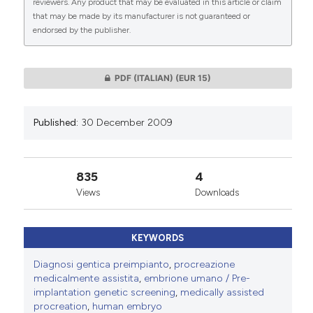
reviewers. Any product that may be evaluated in this article or claim
that may be made by its manufacturer is not guaranteed or
endorsed by the publisher.
0
0
PDF (ITALIAN)
(EUR 15)
Published:
30 December 2009
835
4
Views
Downloads
KEYWORDS
Diagnosi gentica preimpianto
,
procreazione
medicalmente assistita
,
embrione umano / Pre-
implantation genetic screening
,
medically assisted
procreation
,
human embryo