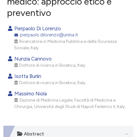
medico: approccio etico e
preventivo
0
Citing Publications
0
Supporting
Pierpaolo Di Lorenzo
0
Mentioning
pierpaolo.dilorenzo@unina.it
0
Contrasting
Ricercatore in Medicina Pubblica e della Sicurezza
Sociale, Italy.
Nunzia Cannovo
Dottore di ricerca in Bioetica, Italy.
e how this article has been
Isotta Burlin
ted at
scite.ai
Dottore di ricerca in Bioetica, Italy.
ite shows how a scientific paper
Massimo Niola
Sezione di Medicina Legale, Facoltà di Medicina e
s been cited by providing the
Chirurgia, Università degli Studi di Napoli Federico II, Italy.
ntext of the citation, a
assification describing whether
 supports, mentions, or contrasts
e cited claim, and a label
Abstract