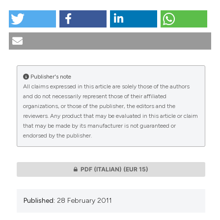
HOW TO CITE
La pandemia dell’errore medico: approccio etico e
preventivo. (2011).
Medicina E Morale
,
60
(1).
https://doi.org/10.4081/mem.2011.178
More Citation Formats
Publisher's note
All claims expressed in this article are solely those of the authors
CITATIONS
and do not necessarily represent those of their affiliated
organizations, or those of the publisher, the editors and the
reviewers. Any product that may be evaluated in this article or claim
that may be made by its manufacturer is not guaranteed or
endorsed by the publisher.
0
0
PDF (ITALIAN)
(EUR 15)
Published:
28 February 2011