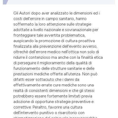
dicating in which section the
tation was made.
Gli Autori dopo aver analizzato le dimensioni ed i
costi dell'errore in campo sanitario, hanno
soffermato la loro attenzione sulle strategie
adottate a livello nazionale e sovranazionale per
fronteggiare tale avvertita problematica,
auspicando la promozione di cultura proattiva
finalizzata alla prevenzione dell'evento avverso,
oltrechè dell'errore medico nell'ottica non solo di
ridurre il contenzioso ma anche con la finalità etica
di perseguire il miglioramento della qualità di
funzionamento delle strutture sanitarie e delle
prestazioni mediche offerte all'utenza. Non può
difatti esser sottaciuto che i danni da
effettivamente errate cure mediche sono una
realtà di consistenti dimensioni e che gli stessi
potrebbero essere fortemente limitati previa
adozione di opportune strategie preventive e
correttive. Peraltro, favorire una cultura
dell'intervento punitivo o risarcitorio con