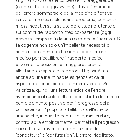
stigmatizzazione del colpevole incoraggerebbe
(come di fatto oggi avviene) il triste fenomeno
dell'errore sommerso e della medicina difensiva,
senza offrire reali soluzioni al problema, con chiari
riflessi negativi sulla salute del cittadino-utente e
sui confini del rapporto medico-paziente (oggi
pervaso sempre più da una reciproca diffidenza). Si
fa cogente non solo un'impellente necessità di
ridimensionamento del fenomeno dell'errore
medico per riequilibrare il rapporto medico-
paziente su posizioni di maggiore serenità
allentando le spinte di reciproca litigiosità ma
anche ad una ineliminabile esigenza etica di
rispetto del principio del neminem laedere. Si
valorizza, quindi, una lettura etica dell'errore
rivendicando il ruolo della responsabilità dei medici
come elemento positivo per il progresso della
conoscenza. E' proprio la fallibilità dell'attività
umana che, in quanto confutabile, migliorabile,
controllabile empiricamente, permette il progresso
scientifico attraverso la formulazione di
"congetture" e "confutazioni". L'errore, riabilitato,