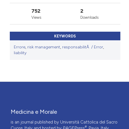
752
2
Views
Downloads
KEYWORDS
Errore
,
risk management
,
responsabilitÃ / Error
,
liability
Medicina e Morale
is an journal published by Università Cattolica del Sacro
®
Cuore, Italy and hosted by
PAGEPress
, Pavia, Italy.