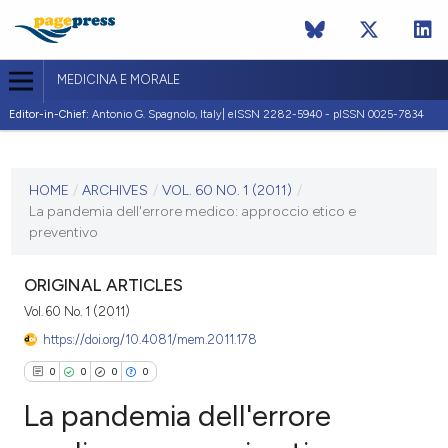
MEDICINA E MORALE
Editor-in-Chief:
Antonio G. Spagnolo, Italy| eISSN 2282-5940 - pISSN 0025-7834
CURRENT ISSUE
VOL. 60 NO. 1 (2011)
HOME
/
ARCHIVES
/
VOL. 60 NO. 1 (2011)
/
La pandemia dell'errore medico: approccio etico e
28 February 2011
preventivo
VIEW THIS ISSUE
ORIGINAL ARTICLES
Vol. 60 No. 1 (2011)
https://doi.org/10.4081/mem.2011.178
0
0
0
0
La pandemia dell'errore