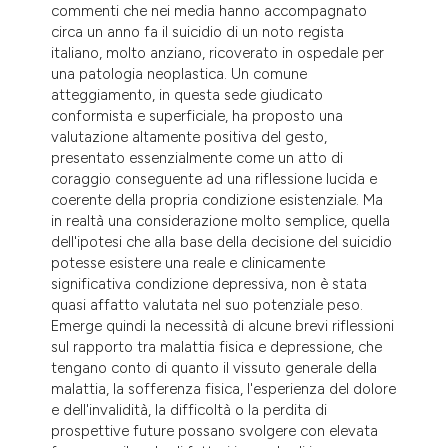
commenti che nei media hanno accompagnato
dicating in which section the
circa un anno fa il suicidio di un noto regista
tation was made.
italiano, molto anziano, ricoverato in ospedale per
una patologia neoplastica. Un comune
atteggiamento, in questa sede giudicato
conformista e superficiale, ha proposto una
valutazione altamente positiva del gesto,
presentato essenzialmente come un atto di
coraggio conseguente ad una riflessione lucida e
coerente della propria condizione esistenziale. Ma
in realtà una considerazione molto semplice, quella
dell'ipotesi che alla base della decisione del suicidio
potesse esistere una reale e clinicamente
significativa condizione depressiva, non è stata
quasi affatto valutata nel suo potenziale peso.
Emerge quindi la necessità di alcune brevi riflessioni
sul rapporto tra malattia fisica e depressione, che
tengano conto di quanto il vissuto generale della
malattia, la sofferenza fisica, l'esperienza del dolore
e dell'invalidità, la difficoltà o la perdita di
prospettive future possano svolgere con elevata