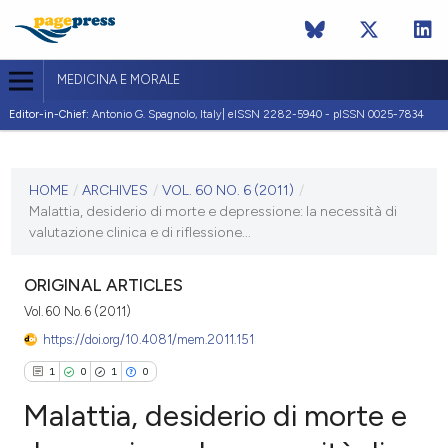
MEDICINA E MORALE
Editor-in-Chief:
Antonio G. Spagnolo, Italy| eISSN 2282-5940 - pISSN 0025-7834
CURRENT ISSUE
VOL. 60 NO. 6 (2011)
HOME
/
ARCHIVES
/
VOL. 60 NO. 6 (2011)
/
Malattia, desiderio di morte e depressione: la necessità di
30 December 2011
valutazione clinica e di riflessione...
VIEW THIS ISSUE
ORIGINAL ARTICLES
Vol. 60 No. 6 (2011)
https://doi.org/10.4081/mem.2011.151
1
0
1
0
Malattia, desiderio di morte e