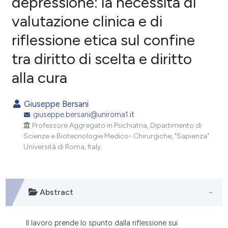
depressione: la necessità di
valutazione clinica e di
1
Citing Publications
riflessione etica sul confine
0
Supporting
1
Mentioning
tra diritto di scelta e diritto
0
Contrasting
alla cura
Giuseppe Bersani
giuseppe.bersani@uniroma1.it
e how this article has been
Professore Aggregato in Psichiatria, Dipartimento di
ted at
scite.ai
Scienze e Biotecnologie Medico- Chirurgiche, "Sapienza"
Università di Roma, Italy.
ite shows how a scientific paper
s been cited by providing the
ntext of the citation, a
Abstract
assification describing whether
 supports, mentions, or contrasts
e cited claim, and a label
Il lavoro prende lo spunto dalla riflessione sui