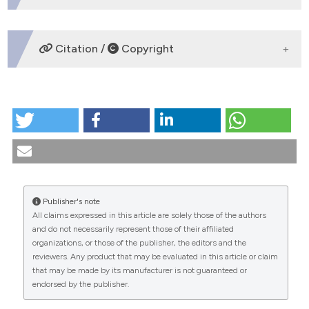
primary objective of any therapeutic intervention.
DOWNLOADS
Citation /
Copyright
HOW TO CITE
Malattia, desiderio di morte e depressione: la
necessità di valutazione clinica e di riflessione etica
sul confine tra diritto di scelta e diritto alla cura.
(2011).
Medicina E Morale
,
60
(6).
https://doi.org/10.4081/mem.2011.151
Publisher's note
All claims expressed in this article are solely those of the authors
More Citation Formats
CITATIONS
and do not necessarily represent those of their affiliated
organizations, or those of the publisher, the editors and the
reviewers. Any product that may be evaluated in this article or claim
that may be made by its manufacturer is not guaranteed or
endorsed by the publisher.
0
0