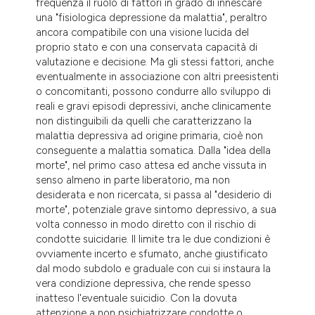
frequenza il ruolo di fattori in grado di innescare
una "fisiologica depressione da malattia", peraltro
ancora compatibile con una visione lucida del
proprio stato e con una conservata capacità di
valutazione e decisione. Ma gli stessi fattori, anche
eventualmente in associazione con altri preesistenti
o concomitanti, possono condurre allo sviluppo di
reali e gravi episodi depressivi, anche clinicamente
non distinguibili da quelli che caratterizzano la
malattia depressiva ad origine primaria, cioè non
conseguente a malattia somatica. Dalla "idea della
morte", nel primo caso attesa ed anche vissuta in
senso almeno in parte liberatorio, ma non
desiderata e non ricercata, si passa al "desiderio di
morte", potenziale grave sintomo depressivo, a sua
volta connesso in modo diretto con il rischio di
condotte suicidarie. Il limite tra le due condizioni è
ovviamente incerto e sfumato, anche giustificato
dal modo subdolo e graduale con cui si instaura la
vera condizione depressiva, che rende spesso
inatteso l'eventuale suicidio. Con la dovuta
attenzione a non psichiatrizzare condotte o