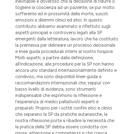
inevitabile e doveroso che la decisione di ridurre o
tation was made.
togliere la coscienza ad un paziente, se pur molto
sofferente ed in prossimità della morte, susciti
emozioni e dilemmi clinici ed etici. In questo
contributo abbiamo esaminato e riflettuto sugli
aspetti principali e controversi legati alla SP
emergenti dalla letteratura, lavoro che ha costituito
la premessa per delineare un processo decisionale
e linee guida procedurali interni al nostro hospice.
Molti aspetti, a partire dalla definizione,
all'indicazione, alle procedure per la SP non hanno
ancora uno standard internazionalmente definito e
condiviso, ma sono disponibili linee-guida e
raccomandazioni internazionali che, seppur con
basso livello di evidenza, sono strumenti
indispensabili che esprimono la riflessione e
l'esperienza di medici palliativisti esperti e
preparati. Proprio per i sottili confini etici e clinici
che separano la SP da pratiche eutanasiche, la
nostra riflessione porta a ribadire la necessità che
la pratica della SP debba essere condotta con
rigore, attenzione e competenza e che cresca