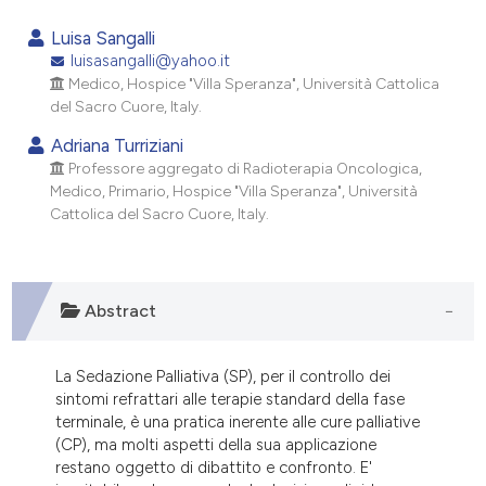
1
Citing Publications
Luisa Sangalli
0
Supporting
luisasangalli@yahoo.it
Medico, Hospice "Villa Speranza", Università Cattolica
1
Mentioning
del Sacro Cuore, Italy.
0
Contrasting
Adriana Turriziani
Professore aggregato di Radioterapia Oncologica,
Medico, Primario, Hospice "Villa Speranza", Università
Cattolica del Sacro Cuore, Italy.
e how this article has been
ted at
scite.ai
ite shows how a scientific paper
Abstract
s been cited by providing the
ntext of the citation, a
La Sedazione Palliativa (SP), per il controllo dei
assification describing whether
sintomi refrattari alle terapie standard della fase
 supports, mentions, or contrasts
terminale, è una pratica inerente alle cure palliative
(CP), ma molti aspetti della sua applicazione
e cited claim, and a label
restano oggetto di dibattito e confronto. E'
dicating in which section the