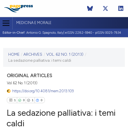
MEDICINA E MORALE
Editor-in-Chief:
Antonio G. Spagnolo, Italy| eISSN 2282-5940 - pISSN 0025-7834
CURRENT ISSUE
VOL. 62 NO. 1 (2013)
HOME
/
ARCHIVES
/
VOL. 62 NO. 1 (2013)
/
La sedazione palliativa: i temi caldi
28 February 2013
VIEW THIS ISSUE
ORIGINAL ARTICLES
Vol. 62 No. 1 (2013)
https://doi.org/10.4081/mem.2013.109
1
0
1
0
La sedazione palliativa: i temi
caldi