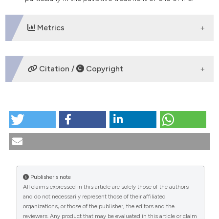
Metrics
DOWNLOADS
Citation /
Copyright
HOW TO CITE
La sedazione palliativa: i temi caldi. (2013).
Medicina E
Morale
,
62
(1).
https://doi.org/10.4081/mem.2013.109
More Citation Formats
Publisher's note
All claims expressed in this article are solely those of the authors
CITATIONS
and do not necessarily represent those of their affiliated
organizations, or those of the publisher, the editors and the
reviewers. Any product that may be evaluated in this article or claim