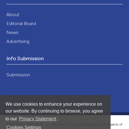
About
Editorial Board
News
Advertising
Info Submission
Submission
We use cookies to enhance your experience on
our website. By continuing to browse, you agree
to our
Privacy Statement
.
®
© PAGEPress 2008-2026 •
PAGEPress
is a registered trademark property of
Cookies Settings