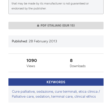
that may be made by its manufacturer is not guaranteed or
endorsed by the publisher.
0
0
PDF (ITALIAN)
(EUR 15)
Published:
28 February 2013
1090
8
Views
Downloads
KEYWORDS
Cure palliative
,
sedazione
,
cure terminali
,
etica clinica /
Palliative care
,
sedation
,
terminal care
,
clinical ethics