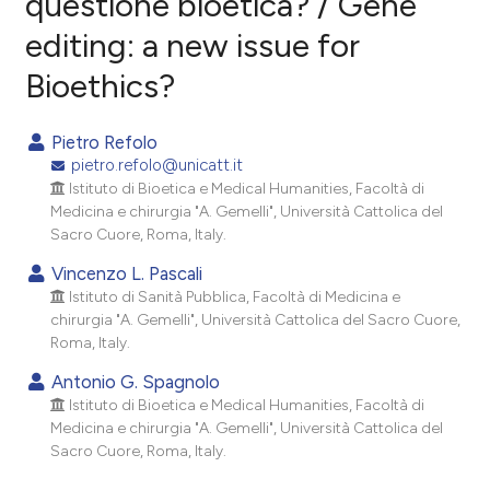
questione bioetica? / Gene
editing: a new issue for
2
Citing Publications
Bioethics?
0
Supporting
1
Mentioning
Pietro Refolo
0
Contrasting
pietro.refolo@unicatt.it
Istituto di Bioetica e Medical Humanities, Facoltà di
Medicina e chirurgia "A. Gemelli", Università Cattolica del
Sacro Cuore, Roma, Italy.
e how this article has been
Vincenzo L. Pascali
ted at
scite.ai
Istituto di Sanità Pubblica, Facoltà di Medicina e
chirurgia "A. Gemelli", Università Cattolica del Sacro Cuore,
ite shows how a scientific paper
Roma, Italy.
s been cited by providing the
Antonio G. Spagnolo
ntext of the citation, a
Istituto di Bioetica e Medical Humanities, Facoltà di
assification describing whether
Medicina e chirurgia "A. Gemelli", Università Cattolica del
 supports, mentions, or contrasts
Sacro Cuore, Roma, Italy.
e cited claim, and a label