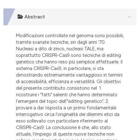
dicating in which section the
tation was made.
Abstract
Modificazioni controllate nel genoma sono possibili,
tramite svariate tecniche, sin dagli anni '70.
Nucleasi a dito di zinco, nucleasi TALE, ma
soprattutto CRISPR-Cas9 sono tecniche di editing
genetico che hanno reso più semplice effettuarle. Il
sistema CRISPR-Cas9, in particolare, si sta
dimostrando estremamente vantaggioso in termini
di accessibilità, efficienza e versatilità. Gli obiettivi
del presente contributo consistono nel: 1.
ricostruire i "fatti" salienti che hanno determinato
l'emergere del topic dell'"editing genetico"; 2.
provare a dar risposta a un primo fondamentale
interrogativo circa l'originalità dei dilemmi etici da
esso sollevato con particolare riferimento al
CRISPR-Cas9. La conclusione è che, allo stato
attuale, l'impiego di queste nuove tecniche non