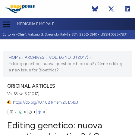
MEDICINA E MORALE
Editor-in-Chief:
Antonio G. Spagnolo, Italy| eISSN 2282-5940 - pISSN 0025-7834
CURRENT ISSUE
VOL. 66 NO. 3 (2017)
HOME
/
ARCHIVES
/
VOL. 66 NO. 3 (2017)
/
Editing genetico: nuova questione bioetica? / Gene editing:
3 July 2017
a new issue for Bioethics?
VIEW THIS ISSUE
ORIGINAL ARTICLES
Vol. 66 No. 3 (2017)
https://doi.org/10.4081/mem.2017.493
2
0
1
0
Editing genetico: nuova