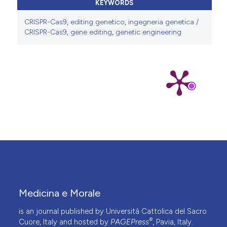
KEYWORDS
CRISPR-Cas9
,
editing genetico
,
ingegneria genetica /
CRISPR-Cas9
,
gene editing
,
genetic engineering
Medicina e Morale
is an journal published by Università Cattolica del Sacro
®
Cuore, Italy and hosted by
PAGEPress
, Pavia, Italy.