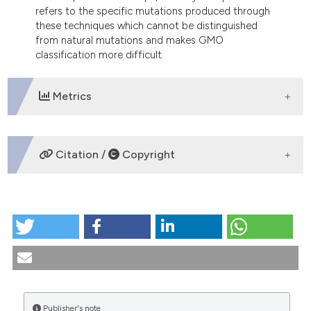
refers to the specific mutations produced through
these techniques which cannot be distinguished
from natural mutations and makes GMO
classification more difficult.
Metrics
DOWNLOADS
Citation /
Copyright
HOW TO CITE
Editing genetico: nuova questione bioetica? / Gene
editing: a new issue for Bioethics?. (2017).
Medicina E
Morale
,
66
(3), 291-304.
https://doi.org/10.4081/mem.2017.493
Publisher's note
More Citation Formats