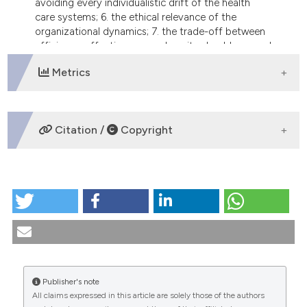
avoiding every individualistic drift of the health
care systems; 6. the ethical relevance of the
organizational dynamics; 7. the trade-off between
efficiency, effectiveness and equity should pursued
"for" the man and not against him.
Metrics
DOWNLOADS
Citation /
Copyright
HOW TO CITE
Valori comuni e politica sanitaria per un’Europa unita.
(2005).
Medicina E Morale
,
54
(4).
https://doi.org/10.4081/mem.2005.383
More Citation Formats
Publisher's note
All claims expressed in this article are solely those of the authors
CITATIONS