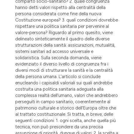
comparto socio-sanitario? 2. quale congruenza
tation was made.
hanno detti valori rispetto alla centralità della
persona considerata come fine della nuova
Costituzione europea? 3. quali condizioni dovrebbe
rispettare una politica sanitaria per pervenire al
valore-persona? Riguardo al primo quesito, viene
delineato sinteticamente il quadro delle diverse
strutturazioni della sanità: assicurazioni, mutualità,
sistemi sanitari ad accesso universale e
solidaristica. Sulla seconda domanda, viene
evidenziato il diverso livello di congruenza fra i
diversi modi di strutturare la sanità e la centralità
della persona umana. L'articolo si conclude
enucleando i capisaldi valoriali sui quali andrebbe
costruita una politica sanitaria adeguata alla
complessa realtà dell'umano, valori che andrebbero
perseguiti in campo sanitario, coerentemente al
patrimonio culturale e storico dell'Europa oltre che
al trattato costituzionale. Si tratta, in breve, delle
seguenti condizioni: 1. ogni scelta, anche quella più
tecnica, non può prescindere da una precisa
assunzione di priorità, dunque di valori; 2. la scelta a