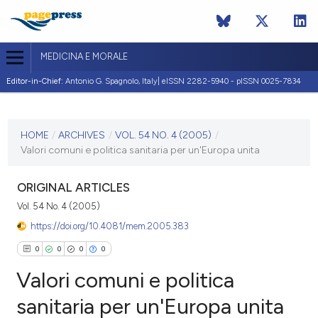
MEDICINA E MORALE
Editor-in-Chief:
Antonio G. Spagnolo, Italy| eISSN 2282-5940 - pISSN 0025-7834
CURRENT ISSUE
VOL. 54 NO. 4 (2005)
HOME
/
ARCHIVES
/
VOL. 54 NO. 4 (2005)
/
Valori comuni e politica sanitaria per un'Europa unita
30 August 2005
VIEW THIS ISSUE
ORIGINAL ARTICLES
Vol. 54 No. 4 (2005)
https://doi.org/10.4081/mem.2005.383
0
0
0
0
Valori comuni e politica
sanitaria per un'Europa unita