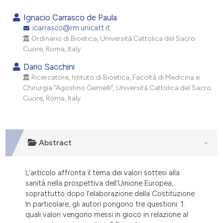
0
Citing Publications
Ignacio Carrasco de Paula
0
Supporting
icarrasco@rm.unicatt.it
Ordinario di Bioetica, Università Cattolica del Sacro
0
Mentioning
Cuore, Roma, Italy.
0
Contrasting
Dario Sacchini
Ricercatore, Istituto di Bioetica, Facoltà di Medicina e
Chirurgia "Agostino Gemelli", Università Cattolica del Sacro
Cuore, Roma, Italy.
e how this article has been
ted at
scite.ai
ite shows how a scientific paper
Abstract
s been cited by providing the
ntext of the citation, a
L'articolo affronta il tema dei valori sottesi alla
assification describing whether
sanità nella prospettiva dell'Uinione Europea,
 supports, mentions, or contrasts
soprattutto dopo l'elaborazione della Costituzione.
In particolare, gli autori pongono tre questioni: 1.
e cited claim, and a label
quali valori vengono messi in gioco in relazione al
dicating in which section the