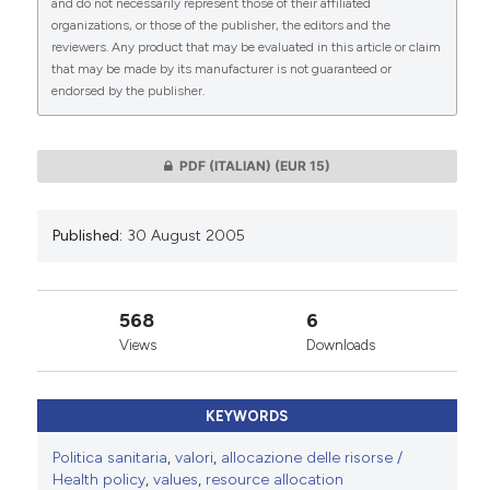
and do not necessarily represent those of their affiliated
organizations, or those of the publisher, the editors and the
reviewers. Any product that may be evaluated in this article or claim
that may be made by its manufacturer is not guaranteed or
endorsed by the publisher.
0
0
PDF (ITALIAN)
(EUR 15)
Published:
30 August 2005
568
6
Views
Downloads
KEYWORDS
Politica sanitaria
,
valori
,
allocazione delle risorse /
Health policy
,
values
,
resource allocation