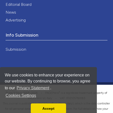
Editorial Board
News
Advertising
Info Submission
Submission
We use cookies to enhance your experience on
our website. By continuing to browse, you agree
to our
Privacy Statement
.
®
© PAGEPress 2008-2026 •
PAGEPress
is a registered trademark property of
Cookies Settings
PAGEPress srl, Italy • VAT: IT02125780185
This journal is published by PAGEPress® srl (Pavia, Italy), which is the data controller
Accept
for all personal data processed through this platform. For full details on how your
Read our Privacy Policy