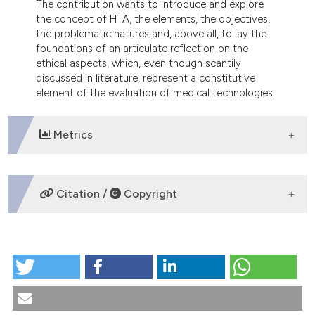
The contribution wants to introduce and explore
the concept of HTA, the elements, the objectives,
the problematic natures and, above all, to lay the
foundations of an articulate reflection on the
ethical aspects, which, even though scantily
discussed in literature, represent a constitutive
element of the evaluation of medical technologies.
Metrics
DOWNLOADS
Citation /
Copyright
HOW TO CITE
L’Health Technology Assessment (HTA) e i suoi aspetti
etici. (2007).
Medicina E Morale
,
56
(1).
https://doi.org/10.4081/mem.2007.332