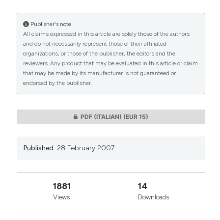
More Citation Formats
Publisher's note
All claims expressed in this article are solely those of the authors
CITATIONS
and do not necessarily represent those of their affiliated
organizations, or those of the publisher, the editors and the
reviewers. Any product that may be evaluated in this article or claim
that may be made by its manufacturer is not guaranteed or
endorsed by the publisher.
0
0
PDF (ITALIAN)
(EUR 15)
Published:
28 February 2007
1881
14
Views
Downloads