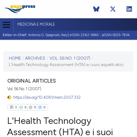
MEDICINA E MORALE
Editor-in-Chief:
Antonio G. Spagnolo, Italy| eISSN 2282-5940 - pISSN 0025-7834
CURRENT ISSUE
VOL. 56 NO. 1 (2007)
HOME
/
ARCHIVES
/
VOL. 56 NO. 1 (2007)
/
L'Health Technology Assessment (HTA) e i suoi aspetti etici
28 February 2007
VIEW THIS ISSUE
ORIGINAL ARTICLES
Vol. 56 No. 1 (2007)
https://doi.org/10.4081/mem.2007.332
3
0
0
0
L'Health Technology
Assessment (HTA) e i suoi