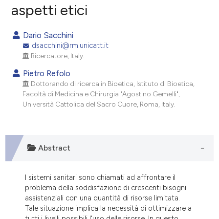
aspetti etici
3
Citing Publications
0
Supporting
Dario Sacchini
0
Mentioning
dsacchini@rm.unicatt.it
0
Contrasting
Ricercatore, Italy.
Pietro Refolo
Dottorando di ricerca in Bioetica, Istituto di Bioetica,
Facoltà di Medicina e Chirurgia "Agostino Gemelli",
e how this article has been
Università Cattolica del Sacro Cuore, Roma, Italy.
ted at
scite.ai
ite shows how a scientific paper
Abstract
s been cited by providing the
ntext of the citation, a
assification describing whether
I sistemi sanitari sono chiamati ad affrontare il
problema della soddisfazione di crescenti bisogni
 supports, mentions, or contrasts
assistenziali con una quantità di risorse limitata.
e cited claim, and a label
Tale situazione implica la necessità di ottimizzare a
dicating in which section the
tutti i livelli possibili l'uso delle risorse. In questo