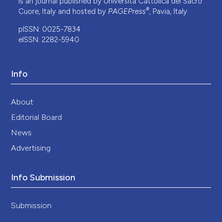
is an journal published by Università Cattolica del Sacro
®
Cuore, Italy and hosted by
PAGEPress
, Pavia, Italy.
pISSN: 0025-7834
eISSN: 2282-5940
Info
About
Editorial Board
News
Advertising
Info Submission
Submission