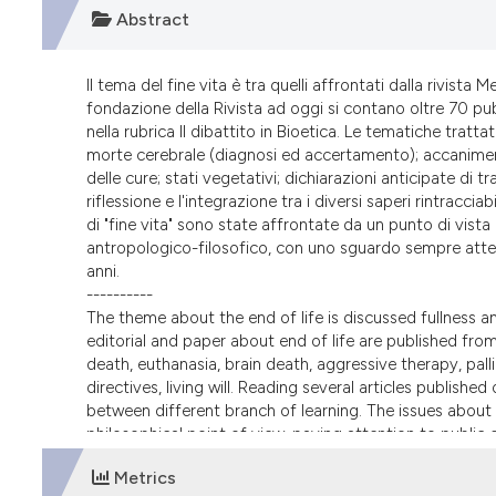
Abstract
Il tema del fine vita è tra quelli affrontati dalla rivi
fondazione della Rivista ad oggi si contano oltre 70 pubbli
nella rubrica Il dibattito in Bioetica. Le tematiche trat
morte cerebrale (diagnosi ed accertamento); accanimento
delle cure; stati vegetativi; dichiarazioni anticipate di 
riflessione e l'integrazione tra i diversi saperi rintracciab
di "fine vita" sono state affrontate da un punto di vista
antropologico-filosofico, con uno sguardo sempre attent
anni.
----------
The theme about the end of life is discussed fullness a
editorial and paper about end of life are published fro
death, euthanasia, brain death, aggressive therapy, pa
directives, living will. Reading several articles publishe
between different branch of learning. The issues about end
philosophical point of view, paying attention to public 
Metrics