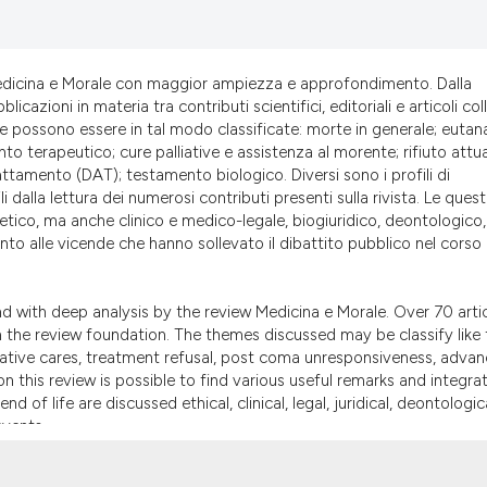
the cited claim, a
indicating in whic
citation was made
sta Medicina e Morale con maggior ampiezza e approfondimento. Dalla
cazioni in materia tra contributi scientifici, editoriali e articoli col
tate possono essere in tal modo classificate: morte in generale; eutana
 terapeutico; cure palliative e assistenza al morente; rifiuto attu
trattamento (DAT); testamento biologico. Diversi sono i profili di
ili dalla lettura dei numerosi contributi presenti sulla rivista. Le quest
 etico, ma anche clinico e medico-legale, biogiuridico, deontologico,
o alle vicende che hanno sollevato il dibattito pubblico nel corso 
nd with deep analysis by the review Medicina e Morale. Over 70 artic
m the review foundation. The themes discussed may be classify like 
lliative cares, treatment refusal, post coma unresponsiveness, adva
d on this review is possible to find various useful remarks and integra
 of life are discussed ethical, clinical, legal, juridical, deontologica
events.