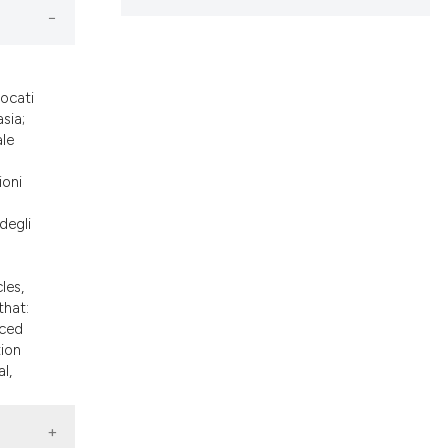
nd a label
h section the
.
locati
sia;
ale
ioni
degli
les,
that:
nced
tion
l,