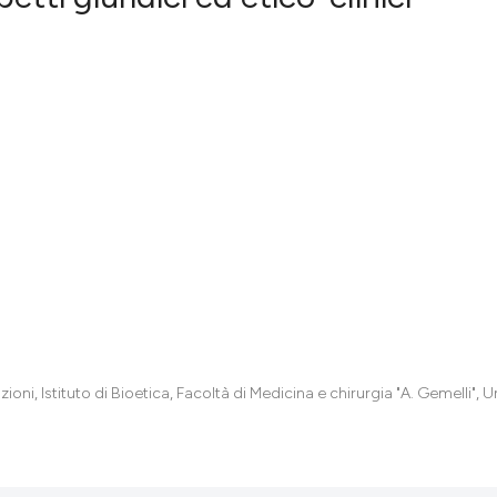
3
Citing Pub
0
Supportin
0
Mentionin
0
Contrasti
See how this artic
cited at
scite.ai
Scite shows how a
has been cited by 
oni, Istituto di Bioetica, Facoltà di Medicina e chirurgia "A. Gemelli", U
context of the cit
classification des
it supports, menti