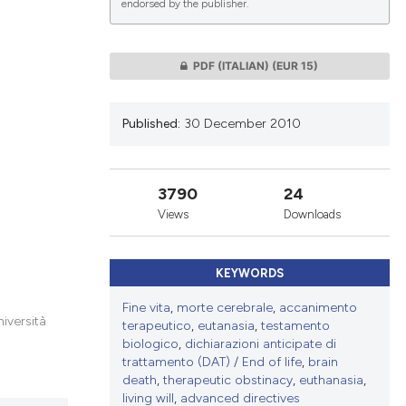
endorsed by the publisher.
lications
PDF (ITALIAN)
(EUR 15)
g
g
Published:
30 December 2010
ng
3790
24
Views
Downloads
le has been
KEYWORDS
 scientific paper
Fine vita
,
morte cerebrale
,
accanimento
providing the
niversità
terapeutico
,
eutanasia
,
testamento
ation, a
biologico
,
dichiarazioni anticipate di
trattamento (DAT) / End of life
,
brain
cribing whether
death
,
therapeutic obstinacy
,
euthanasia
,
ons, or contrasts
living will
,
advanced directives