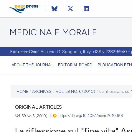
MEDICINA E MORALE
Editor-in-Chief:
Antonio G. Spagnolo, Italy| eISSN 2282-5940 
ABOUT THE JOURNAL
EDITORIAL BOARD
PUBLICATION ETH
CURRENT ISSUE
HOME
/
ARCHIVES
/
VOL. 59 NO. 6 (2010)
/
La riflessione sul 
VOL. 59 NO. 6 (2010)
ORIGINAL ARTICLES
https://doi.org/10.4081/mem.2010.188
Vol. 59 No. 6 (2010)
30 December 2010
La riflessione sul "fine vita" As