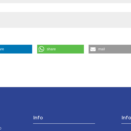
are
share
mail
i dell’eutanasia. (2010).
Medicina E Morale
,
59
(6).
Info
Inf
o