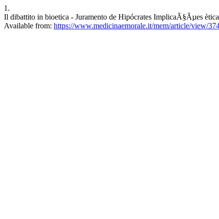
1.
Il dibattito in bioetica - Juramento de Hipócrates ImplicaÃ§Ãµes èti
Available from:
https://www.medicinaemorale.it/mem/article/view/37