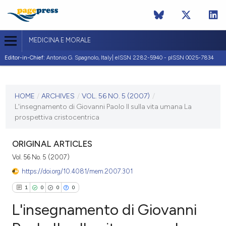
MEDICINA E MORALE
Editor-in-Chief:
Antonio G. Spagnolo, Italy| eISSN 2282-5940 - pISSN 0025-7834
CURRENT ISSUE
VOL. 56 NO. 5 (2007)
HOME
/
ARCHIVES
/
VOL. 56 NO. 5 (2007)
/
L'insegnamento di Giovanni Paolo II sulla vita umana La
30 October 2007
prospettiva cristocentrica
VIEW THIS ISSUE
ORIGINAL ARTICLES
Vol. 56 No. 5 (2007)
https://doi.org/10.4081/mem.2007.301
1
0
0
0
L'insegnamento di Giovanni