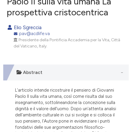
Paolo II sulla vita umana La
prospettiva cristocentrica
1
Citing Publications
0
Supporting
Elio Sgreccia
0
Mentioning
pav@acdlife.va
0
Contrasting
Presidente della Pontificia Accademia per la Vita, Città
del Vaticano, Italy.
e how this article has been
Abstract
ted at
scite.ai
ite shows how a scientific paper
L'articolo intende ricostruire il pensiero di Giovanni
Paolo II sulla vita umana, così come risulta dal suo
s been cited by providing the
insegnamento, sottolineandone la concezione sulla
ntext of the citation, a
dignità e il valore dell'uomo. Dopo un'attenta analisi
assification describing whether
dell'ambiente culturale in cui si svolge e si colloca il
 supports, mentions, or contrasts
suo pensiero, l'Autore pone in evidenziare i punti
fondativi delle sue argomentazioni filosofico-
e cited claim, and a label