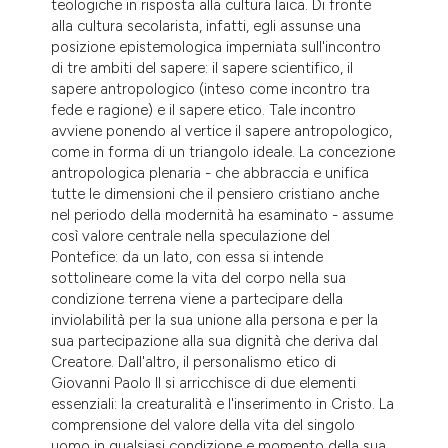
teologiche in risposta alla cultura laica. Di fronte
dicating in which section the
alla cultura secolarista, infatti, egli assunse una
tation was made.
posizione epistemologica imperniata sull'incontro
di tre ambiti del sapere: il sapere scientifico, il
sapere antropologico (inteso come incontro tra
fede e ragione) e il sapere etico. Tale incontro
avviene ponendo al vertice il sapere antropologico,
come in forma di un triangolo ideale. La concezione
antropologica plenaria - che abbraccia e unifica
tutte le dimensioni che il pensiero cristiano anche
nel periodo della modernità ha esaminato - assume
così valore centrale nella speculazione del
Pontefice: da un lato, con essa si intende
sottolineare come la vita del corpo nella sua
condizione terrena viene a partecipare della
inviolabilità per la sua unione alla persona e per la
sua partecipazione alla sua dignità che deriva dal
Creatore. Dall'altro, il personalismo etico di
Giovanni Paolo II si arricchisce di due elementi
essenziali: la creaturalità e l'inserimento in Cristo. La
comprensione del valore della vita del singolo
uomo in qualsiasi condizione e momento della sua