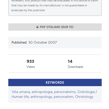
reviewers. Any product that may be evaluated in this article or claim
that may be made by its manufacturer is not guaranteed or
endorsed by the publisher.
0
0
PDF (ITALIAN)
(EUR 15)
Published:
30 October 2007
933
14
Views
Downloads
KEYWORDS
Vita umana
,
antropologia
,
personalismo
,
Cristologia /
Human life
,
anthropology
,
personalism
,
Christology