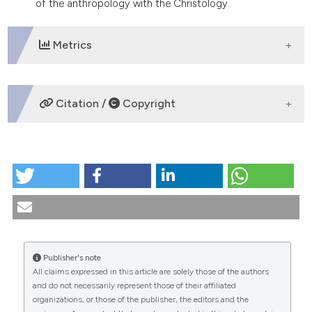
of the anthropology with the Christology.
Metrics
DOWNLOADS
Citation /
Copyright
HOW TO CITE
L’insegnamento di Giovanni Paolo II sulla vita umana
La prospettiva cristocentrica. (2007).
Medicina E
Morale
,
56
(5).
https://doi.org/10.4081/mem.2007.301
More Citation Formats
Publisher's note
All claims expressed in this article are solely those of the authors
CITATIONS
and do not necessarily represent those of their affiliated
organizations, or those of the publisher, the editors and the